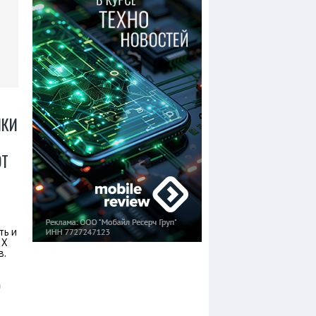
ИКИ
ЮТ
т
ть и
 X
в.