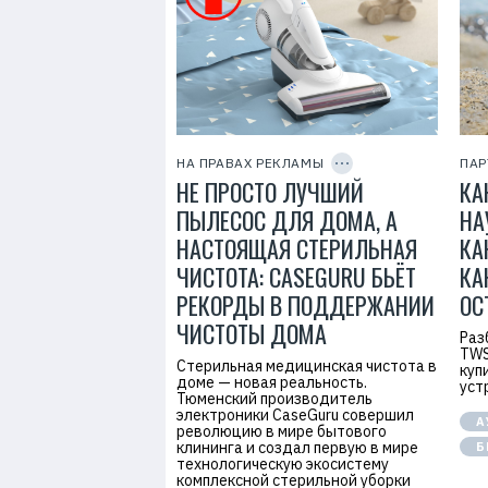
7
Р
е
к
л
а
м
о
д
а
C
т
O
е
P
НА ПРАВАХ РЕКЛАМЫ
ПАР
л
Y
НЕ ПРОСТО ЛУЧШИЙ
КА
I
ь
D
:
ПЫЛЕСОС ДЛЯ ДОМА, А
НА
И
П
НАСТОЯЩАЯ СТЕРИЛЬНАЯ
КА
М
и
ЧИСТОТА: CASEGURU БЬЁТ
КА
н
а
РЕКОРДЫ В ПОДДЕРЖАНИИ
ОС
и
ч
ЧИСТОТЫ ДОМА
Раз
е
TWS
в
Стерильная медицинская чистота в
П
куп
доме — новая реальность.
.
уст
Тюменский производитель
Г
электроники CaseGuru совершил
.
А
революцию в мире бытового
И
Н
клининга и создал первую в мире
Б
Н
технологическую экосистему
:
комплексной стерильной уборки