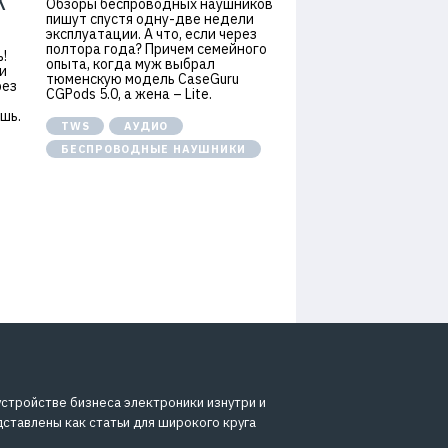
Х
Обзоры беспроводных наушников
пишут спустя одну-две недели
эксплуатации. А что, если через
полтора года? Причем семейного
!
опыта, когда муж выбрал
и
тюменскую модель CaseGuru
рез
CGPods 5.0, а жена – Lite.
шь.
TWS
АУДИО
БЕСПРОВОДНЫЕ НАУШНИКИ
устройстве бизнеса электроники изнутри и
дставлены как статьи для широкого круга