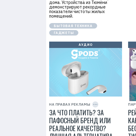
5
дома. Устройства из Тюмени
0
демонстрируют рекордные
7
показатели чистоты жилых
3
помещений.
0
0
БЫТОВАЯ ТЕХНИКА
5
0
ГАДЖЕТЫ
7
0
4
АУДИО
5
Р
е
к
л
C
а
O
м
P
НА ПРАВАХ РЕКЛАМЫ
а
ПАР
Y
.
ЗА ЧТО ПЛАТИТЬ? ЗА
РЕ
I
E
D
r
ПАФОСНЫЙ БРЕНД ИЛИ
КА
i
РЕАЛЬНОЕ КАЧЕСТВО?
d
БЕ
=