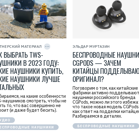
Р
е
к
л
C
а
O
м
P
ТНЕРСКИЙ МАТЕРИАЛ
а
ЭЛЬДАР МУРТАЗИН
Y
.
К ВЫБРАТЬ TWS-
БЕСПРОВОДНЫЕ НАУШН
I
E
D
r
УШНИКИ В 2023 ГОДУ:
CGPODS — ЗАЧЕМ
i
КИЕ НАУШНИКИ КУПИТЬ,
d
КИТАЙЦЫ ПОДДЕЛЫВА
=
КИЕ НАУШНИКИ ЛУЧШЕ
ОРИГИНАЛ?
ТАЛЬНЫХ
Поговорим о том, как китайские
фабрики активно подделываю
бираемся, на какие особенности
наушники российского бренда
-наушников смотреть, чтобы не
CGPods, можно ли этого избежа
ить то, что вас совершенно не
что такое новая модель CGPods
роит (и даже будет бесить).
как ответ на подделки китайце
Разбираемся в деталях.
УДИО
БЕСПРОВОДНЫЕ НАУШНИКИ
ЕСПРОВОДНЫЕ НАУШНИКИ