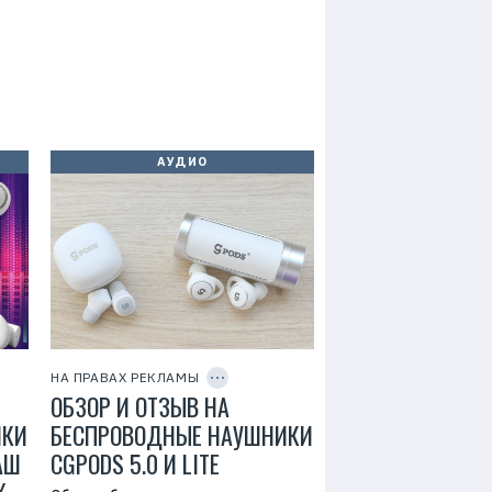
АУДИО
Р
е
к
л
C
а
O
м
P
НА ПРАВАХ РЕКЛАМЫ
а
Y
.
ОБЗОР И ОТЗЫВ НА
I
E
D
r
ИКИ
БЕСПРОВОДНЫЕ НАУШНИКИ
i
АШ
CGPODS 5.0 И LITE
d
=