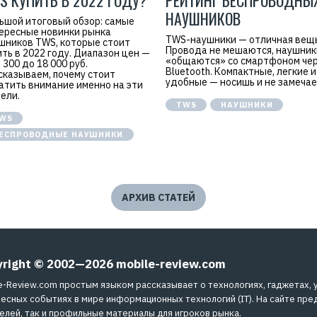
S КУПИТЬ В 2022 ГОДУ?
РЕЙТИНГ БЕСПРОВОДНЫ
НАУШНИКОВ
ьшой итоговый обзор: самые
ересные новинки рынка
TWS-наушники — отличная вещь
шников TWS, которые стоит
Провода не мешаются, наушник
ить в 2022 году. Диапазон цен —
«общаются» со смартфоном че
2 300 до 18 000 руб.
Bluetooth. Компактные, легкие и
сказываем, почему стоит
удобные — носишь и не замечае
атить внимание именно на эти
ели.
TWS
НАУШНИКИ
WS
ЕСПРОВОДНЫЕ НАУШНИКИ
АРХИВ СТАТЕЙ
yright © 2002—2026
mobile-review.com
e-Review.com простым языком рассказывает о технологиях, гаджетах, 
есных событиях в мире информационных технологий (IT). На сайте пре
елей, так и профильные материалы для игроков рынка.