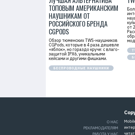
ЛУЧШАЯ АЛЬТЕРНАТИВА
TW
ТОПОВЫМ АМЕРИКАНСКИМ
Бол
НАУШНИКАМ ОТ
инт
нау
РОССИЙСКОГО БРЕНДА
куп
от 
CGPODS
Рас
обр
Обзор тюменских TWS-наушников
мод
CGPods, которые в 4 раза дешевле
«яблок», но гораздо круче: с влаго-
T
защитой IPX6, уникальными
Б
кейсами и другими фишками.
БЕСПРОВОДНЫЕ НАУШНИКИ
Cop
Mobil
О НАС
интер
РЕКЛАМОДАТЕЛЯМ
читат
РАБОТА У НАС