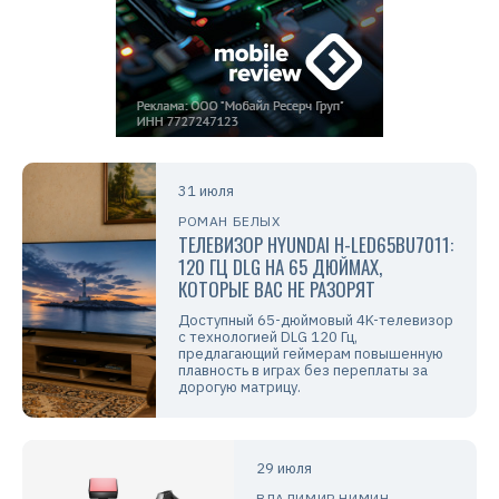
31 июля
РОМАН БЕЛЫХ
ТЕЛЕВИЗОР HYUNDAI H-LED65BU7011:
120 ГЦ DLG НА 65 ДЮЙМАХ,
КОТОРЫЕ ВАС НЕ РАЗОРЯТ
Доступный 65-дюймовый 4K-телевизор
с технологией DLG 120 Гц,
предлагающий геймерам повышенную
плавность в играх без переплаты за
дорогую матрицу.
29 июля
ВЛАДИМИР НИМИН