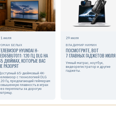
31 июля
29 июля
РОМАН БЕЛЫХ
ВЛАДИМИР НИМИН
ТЕЛЕВИЗОР HYUNDAI H-
ПОСМОТРИТЕ, ВОТ
LED65BU7011: 120 ГЦ DLG НА
7 ГЛАВНЫХ ГАДЖЕТОВ ИЮЛЯ
65 ДЮЙМАХ, КОТОРЫЕ ВАС
Умный матрас, ноутбук,
НЕ РАЗОРЯТ
видеорегистратор и другие
гаджеты.
Доступный 65-дюймовый 4K-
телевизор с технологией DLG
120 Гц, предлагающий геймерам
повышенную плавность в играх
без переплаты за дорогую
матрицу.