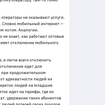
гому оператору, там-то точно
а операторы не оказывают услуги,
т. Словно мобильный интернет —
ым потом. Аналогии,
 не знает, как работают сотовые
влияет отключение мобильного
, и легче всего отключить
 отключение идет для
е — при продолжительном
 от адекватности людей их
 переток людей на младшие
еток идет на тарифы, где их
тат, удержание таких абонентов
 людей потерей своих доходов.