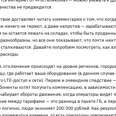
ся интернет от «Ростелекома» — можно убежать к дру
ачества не предвидится.
твие доставляет читать комментарии о том, что когд
и ничего не теряют, а даже напротив — зарабатываю
 и он остается лежать на складах, чтобы быть проданн
знообразны, но все они показывают, что почти никто
 сталкиваются. Давайте попробуем посмотреть, как 
 расходы.
, отключения происходят на уровне регионов, городов
, где работает ваше оборудование (в данном случае
это LTE-доступ к сети). Первое и очевидное следстви
оненты хотят получить компенсацию, в зависимости
е набирает обороты движение, когда операторы видят
ие между тарифами — это разница в пакете ГБ, и пер
е логично, люди экономят 200-300 рублей. Как резуль
о промежутки времени, то есть операторы удерживают