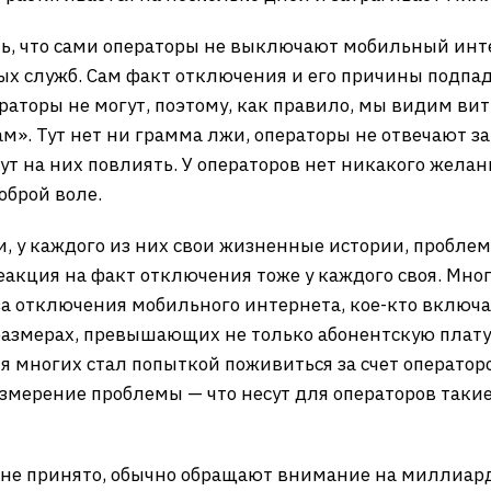
ь, что сами операторы не выключают мобильный интер
х служб. Сам факт отключения и его причины подпад
аторы не могут, поэтому, как правило, мы видим вит
». Тут нет ни грамма лжи, операторы не отвечают за
т на них повлиять. У операторов нет никакого желан
оброй воле.
, у каждого из них свои жизненные истории, проблем
еакция на факт отключения тоже у каждого своя. Мно
за отключения мобильного интернета, кое-кто включае
размерах, превышающих не только абонентскую плату
 многих стал попыткой поживиться за счет операторо
измерение проблемы — что несут для операторов таки
ь не принято, обычно обращают внимание на миллиар