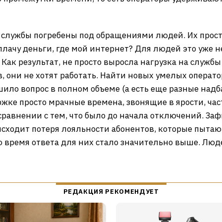
 службы погребены под обращениями людей. Их прост
плачу деньги, где мой интернет? Для людей это уже н
 Как результат, не просто выросла нагрузка на служб
в, они не хотят работать. Найти новых умелых операто
шило вопрос в полном объеме (а есть еще разные надба
ржке просто мрачные времена, звонящие в ярости, част
сравнении с тем, что было до начала отключений. Заф
сходит потеря лояльности абонентов, которые пытаю
 время ответа для них стало значительно выше. Людей