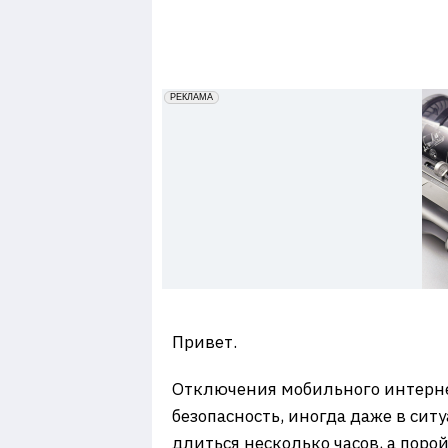
7
erid: 2VfnxxmNzs5
РЕКЛАМА
Привет.
Отключения мобильного интерне
безопасность, иногда даже в си
длиться несколько часов, а пор