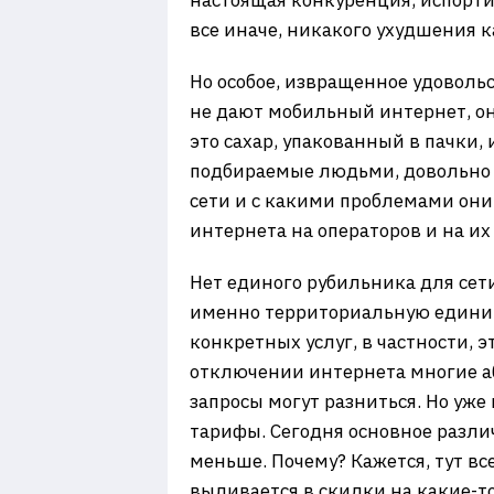
настоящая конкуренция, испортит
все иначе, никакого ухудшения к
Но особое, извращенное удовольс
не дают мобильный интернет, он
это сахар, упакованный в пачки,
подбираемые людьми, довольно ра
сети и с какими проблемами они
интернета на операторов и на их
Нет единого рубильника для сети
именно территориальную единицу
конкретных услуг, в частности, 
отключении интернета многие аб
запросы могут разниться. Но уж
тарифы. Сегодня основное различ
меньше. Почему? Кажется, тут вс
выливается в скидки на какие-т