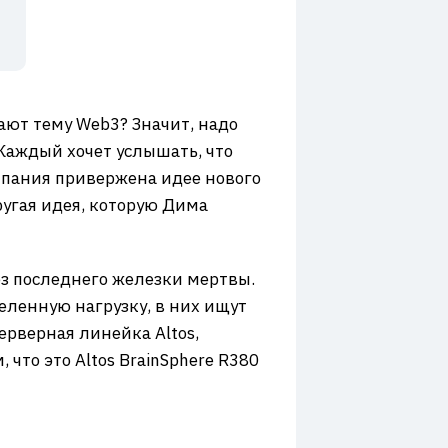
ют тему Web3? Значит, надо
Каждый хочет услышать, что
компания привержена идее нового
ругая идея, которую Дима
ез последнего железки мертвы.
еленную нагрузку, в них ищут
ерверная линейка Altos,
что это Altos BrainSphere R380