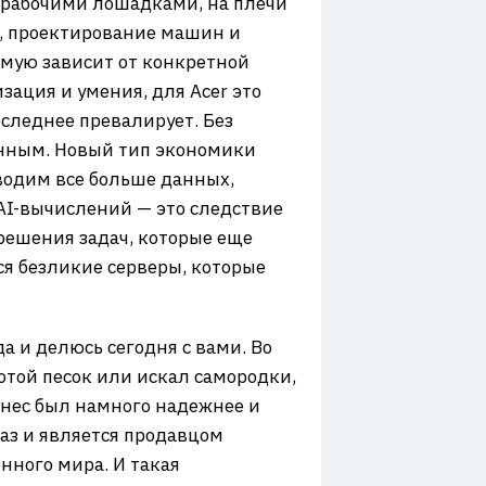
и рабочими лошадками, на плечи
в, проектирование машин и
ямую зависит от конкретной
зация и умения, для Acer это
следнее превалирует. Без
енным. Новый тип экономики
водим все больше данных,
 AI-вычислений — это следствие
решения задач, которые еще
я безликие серверы, которые
а и делюсь сегодня с вами. Во
отой песок или искал самородки,
знес был намного надежнее и
раз и является продавцом
нного мира. И такая