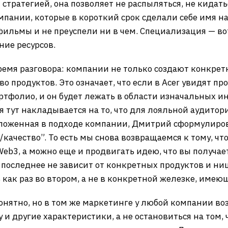
тратегией, она позволяет не распыляться, не кидатьс
пании, которые в короткий срок сделали себе имя на
фильмы и не преуспели ни в чем. Специализация — во
ние ресурсов.
ремя разговора: компании не только создают конкрет
о продуктов. Это означает, что если в Acer увидят п
ортфолио, и он будет лежать в области изначальных ин
 тут накладывается на то, что для лояльной аудитори
заложенная в подходе компании, Дмитрий сформулиро
качество”. То есть мы снова возвращаемся к тому, ч
Web3, а можно еще и продвигать идею, что вы получа
последнее не зависит от конкретных продуктов и ниш
ь как раз во втором, а не в конкретной железке, имею
 понятно, но в том же маркетинге у любой компании в
у и другие характеристики, а не остановиться на том