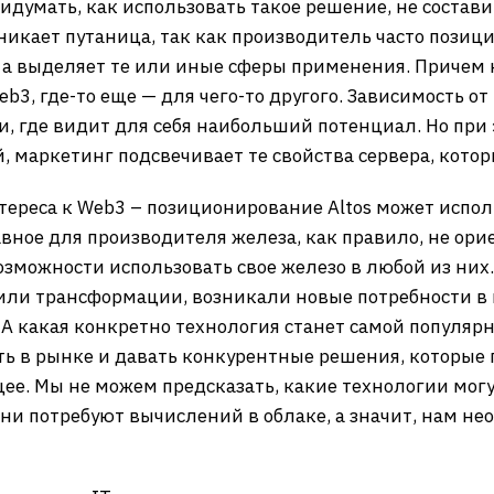
идумать, как использовать такое решение, не состави
зникает путаница, так как производитель часто позиц
 а выделяет те или иные сферы применения. Причем н
3, где-то еще — для чего-то другого. Зависимость о
, где видит для себя наибольший потенциал. Но при 
, маркетинг подсвечивает те свойства сервера, кото
тереса к Web3 – позиционирование Altos может испо
лавное для производителя железа, как правило, не ор
озможности использовать свое железо в любой из них
или трансформации, возникали новые потребности в 
 А какая конкретно технология станет самой популярн
ь в рынке и давать конкурентные решения, которые 
ее. Мы не можем предсказать, какие технологии могу
они потребуют вычислений в облаке, а значит, нам н