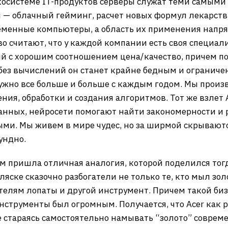
экосистеме IT-продуктов серверы служат теми самым
 — облачный гейминг, расчет новых формул лекарст
ременные компьютеры, а область их применения напр
во считают, что у каждой компании есть своя специали
й с хорошим соотношением цена/качество, причем по
 без вычислений он станет крайне бедным и огранич
нужно все больше и больше с каждым годом. Мы произ
ния, обработки и создания алгоритмов. Тот же взлет
анных, нейросети помогают найти закономерности и 
ми. Мы живем в мире чудес, но за ширмой скрываютс
ундно.
м пришла отличная аналогия, которой поделился тогд
яске сказочно разбогатели не только те, кто мыл зол
кателям лопаты и другой инструмент. Причем такой би
инструменты был огромным. Получается, что Acer как 
 стараясь самостоятельно намывать “золото” совреме