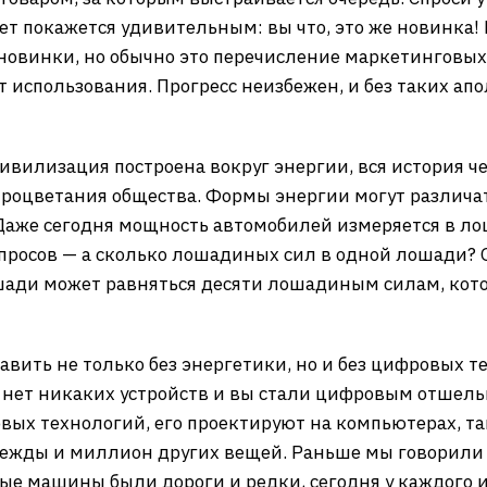
вет покажется удивительным: вы что, это же новинка!
 новинки, но обычно это перечисление маркетинговых
 использования. Прогресс неизбежен, и без таких ап
ивилизация построена вокруг энергии, вся история ч
роцветания общества. Формы энергии могут различать
аже сегодня мощность автомобилей измеряется в лош
просов — а сколько лошадиных сил в одной лошади? О
шади может равняться десяти лошадиным силам, ко
вить не только без энергетики, но и без цифровых 
ас нет никаких устройств и вы стали цифровым отше
вых технологий, его проектируют на компьютерах, та
дежды и миллион других вещей. Раньше мы говорили 
е машины были дороги и редки, сегодня у каждого 