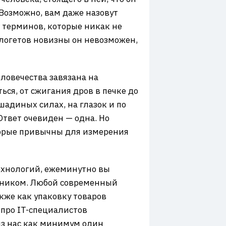
 Возможно, вам даже назовут
 терминов, которые никак не
ологетов новизны он невозможен,
еловечества завязана на
ся, от сжигания дров в печке до
адиных силах, на глазок и по
твет очевиден — одна. Но
торые привычны для измерения
технологий, ежеминутно вы
льником. Любой современный
кже как упаковку товаров
про IT-специалистов
из нас как минимум один