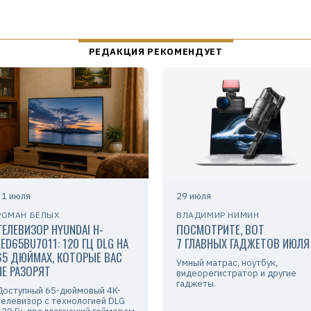
31 июля
29 июля
РОМАН БЕЛЫХ
ВЛАДИМИР НИМИН
ТЕЛЕВИЗОР HYUNDAI H-
ПОСМОТРИТЕ, ВОТ
LED65BU7011: 120 ГЦ DLG НА
7 ГЛАВНЫХ ГАДЖЕТОВ ИЮЛЯ
65 ДЮЙМАХ, КОТОРЫЕ ВАС
Умный матрас, ноутбук,
НЕ РАЗОРЯТ
видеорегистратор и другие
гаджеты.
Доступный 65-дюймовый 4K-
телевизор с технологией DLG