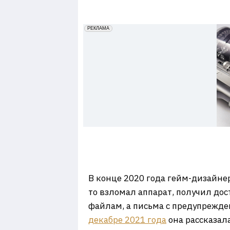
7
erid: 2VfnxxmNzs5
РЕКЛАМА
В конце 2020 года гейм-дизайнер 
то взломал аппарат, получил дост
файлам, а письма с предупрежде
декабре 2021 года
она рассказал