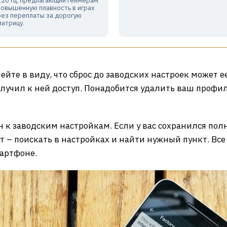
120 Гц, предлагающий геймерам
повышенную плавность в играх
без переплаты за дорогую
матрицу.
мейте в виду, что сброс до заводских настроек может е
учил к ней доступ. Понадобится удалить ваш профил
н к заводским настройкам. Если у вас сохранился по
т – поискать в настройках и найти нужный пункт. Все 
мартфоне.