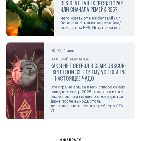
RESIDENT EVIL IX (RE9): ПОРА?
ИЛИ СНАЧАЛА РЕМЕЙК RE5?
Чего ждать от Resident Evil IX?
Вероятность выхода ремейка/
ремастера RE5. Играть или нет.
00:01, 4 июня
ВАЛЕРИЙ РОМАНОВ
КАК Я НЕ ПОВЕРИЛ В CLAIR OBSCUR:
EXPEDITION 33. ПОЧЕМУ УСПЕХ ИГРЫ
– НАСТОЯЩЕЕ ЧУДО
Эта игра не вошла в мой список самых
ожидаемых игр 2025 года, но в итоге
она успешна и медийно обсуждается
даже после выхода столь
долгожданного нового трейлера GTA
VI.
4 ФЕВРАЛЯ