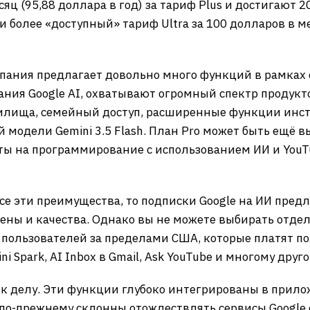
сяц (95,88 доллара в год) за тариф Plus и достигают 
 и более «доступный» тариф Ultra за 100 долларов в м
мпания предлагает довольно много функций в рамках 
ания Google AI, охватывают огромный спектр продук
нилища, семейный доступ, расширенные функции инст
ой модели Gemini 3.5 Flash. План Pro может быть ещё 
 на программирование с использованием ИИ и YouTub
все эти преимущества, то подписки Google на ИИ пред
ны и качества. Однако вы не можете выбирать отдел
т пользователей за пределами США, которые платят по
ini Spark, AI Inbox в Gmail, Ask YouTube и многому друго
я к делу. Эти функции глубоко интегрированы в прил
 по-прежнему склонны отождествлять сервисы Google с