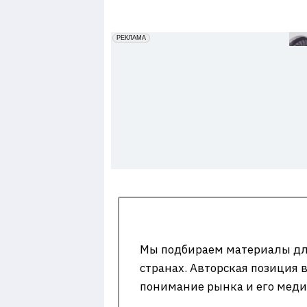
7
erid: 2VfnxxmNzs5
РЕКЛАМА
Мы подбираем материалы для
странах. Авторская позиция 
понимание рынка и его мед