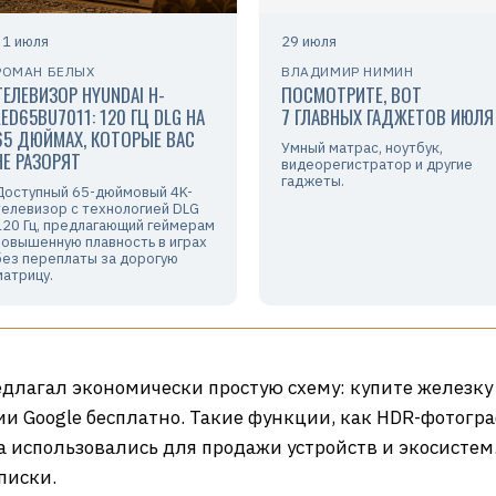
31 июля
29 июля
РОМАН БЕЛЫХ
ВЛАДИМИР НИМИН
ТЕЛЕВИЗОР HYUNDAI H-
ПОСМОТРИТЕ, ВОТ
LED65BU7011: 120 ГЦ DLG НА
7 ГЛАВНЫХ ГАДЖЕТОВ ИЮЛЯ
65 ДЮЙМАХ, КОТОРЫЕ ВАС
Умный матрас, ноутбук,
НЕ РАЗОРЯТ
видеорегистратор и другие
гаджеты.
Доступный 65-дюймовый 4K-
телевизор с технологией DLG
120 Гц, предлагающий геймерам
повышенную плавность в играх
без переплаты за дорогую
матрицу.
едлагал экономически простую схему: купите железку 
и Google бесплатно. Такие функции, как HDR-фотогр
а использовались для продажи устройств и экосистем
писки.