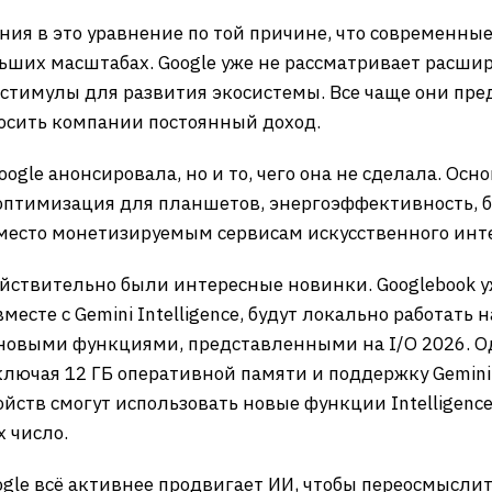
ия в это уравнение по той причине, что современные
льших масштабах. Google уже не рассматривает расш
стимулы для развития экосистемы. Все чаще они пре
осить компании постоянный доход.
Google анонсировала, но и то, чего она не сделала. 
 оптимизация для планшетов, энергоэффективность, 
 место монетизируемым сервисам искусственного инт
ействительно были интересные новинки. Googlebook у
есте с Gemini Intelligence, будут локально работать н
 новыми функциями, представленными на I/O 2026. О
лючая 12 ГБ оперативной памяти и поддержку Gemini 
йств смогут использовать новые функции Intelligenc
х число.
gle всё активнее продвигает ИИ, чтобы переосмыслит