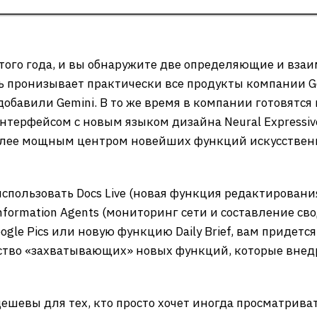
этого года, и вы обнаружите две определяющие и вза
 пронизывает практически все продукты компании Goo
 добавили Gemini. В то же время в компании готовят
 интерфейсом с новым языком дизайна Neural Expressi
е более мощным центром новейших функций искусствен
спользовать Docs Live (новая функция редактировани
 Information Agents (мониторинг сети и составление св
gle Pics или новую функцию Daily Brief, вам придетс
нство «захватывающих» новых функций, которые внедр
ешевы для тех, кто просто хочет иногда просматрива