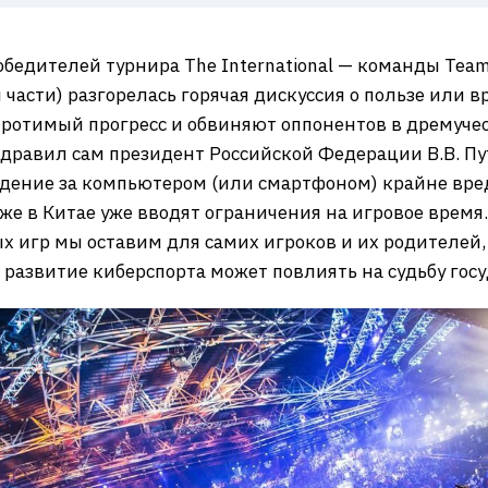
бедителей турнира The International — команды Team S
части) разгорелась горячая дискуссия о пользе или 
кротимый прогресс и обвиняют оппонентов в дремуче
здравил сам президент Российской Федерации В.В. Пу
идение за компьютером (или смартфоном) крайне вред
аже в Китае уже вводят ограничения на игровое время.
 игр мы оставим для самих игроков и их родителей, 
 развитие киберспорта может повлиять на судьбу гос