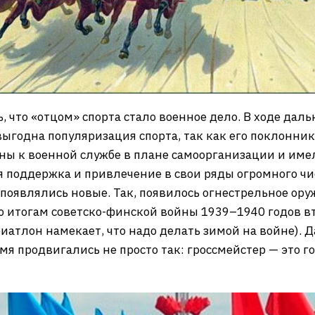
 что «отцом» спорта стало военное дело. В ходе дал
 выгодна популяризация спорта, так как его поклонни
ны к военной службе в плане самоорганизации и им
 поддержка и привлечение в свои ряды огромного чи
 появлялись новые. Так, появилось огнестрельное ор
по итогам советско-финской войны 1939–1940 годов в
биатлон намекает, что надо делать зимой на войне).
емя продвигались не просто так: гроссмейстер — это 