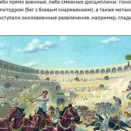
бо прямо военные, либо смежные дисциплины: гонки
литодром (бег с боевым снаряжением), а также метани
выступали околовоенные развлечения, например, глади