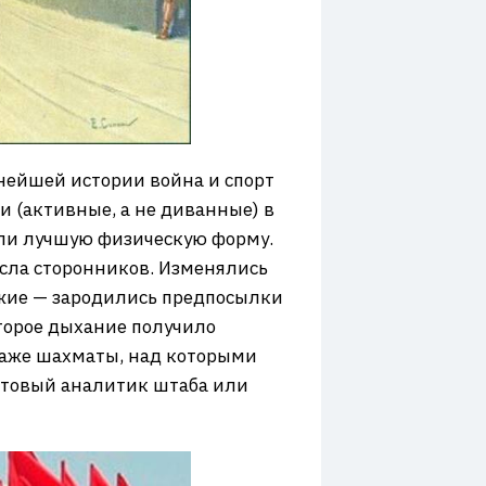
ьнейшей истории война и спорт
ки (активные, а не диванные) в
ели лучшую физическую форму.
сла сторонников. Изменялись
ужие — зародились предпосылки
торое дыхание получило
 Даже шахматы, над которыми
готовый аналитик штаба или