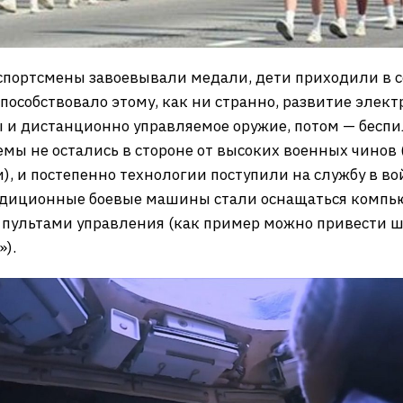
 спортсмены завоевывали медали, дети приходили в с
Способствовало этому, как ни странно, развитие элек
ы и дистанционно управляемое оружие, потом — бесп
емы не остались в стороне от высоких военных чинов 
), и постепенно технологии поступили на службу в в
радиционные боевые машины стали оснащаться компь
за пультами управления (как пример можно привести
»).