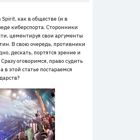
pirit, как в обществе (и в
вреде киберспорта. Сторонники
сти, цементируя свои аргументы
тин. В свою очередь, противники
но, дескать, портятся зрение и
 Сразу оговоримся, право судить
а в этой статье постараемся
ударств?