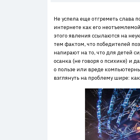
7
Не успела еще отгреметь слава по
интернете как его неотъемлемой 
этого явления ссылаются на неу
тем фактом, что победителей по
напирают на то, что для детей с
осанка (не говоря о психике) и д
о пользе или вреде компьютерных
взглянуть на проблему шире: как