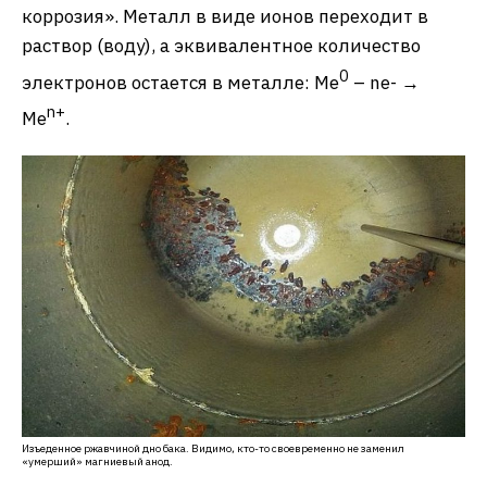
коррозия». Металл в виде ионов переходит в
раствор (воду), а эквивалентное количество
0
электронов остается в металле: Me
– ne- →
n+
Ме
.
Изъеденное ржавчиной дно бака. Видимо, кто-то своевременно не заменил
«умерший» магниевый анод.