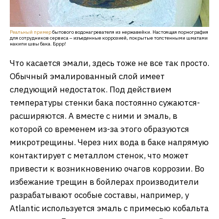
Реальный пример
бытового водонагревателя из нержавейки. Настоящая порнография
для сотрудников сервиса – изъеденные коррозией, покрытые толстенными шматами
накипи швы бака. Бррр!
Что касается эмали, здесь тоже не все так просто.
Обычный эмалированный слой имеет
следующий недостаток. Под действием
температуры стенки бака постоянно сужаются-
расширяются. А вместе с ними и эмаль, в
которой со временем из-за этого образуются
микротрещины. Через них вода в баке напрямую
контактирует с металлом стенок, что может
привести к возникновению очагов коррозии. Во
избежание трещин в бойлерах производители
разрабатывают особые составы, например, у
Atlantic используется эмаль с примесью кобальта