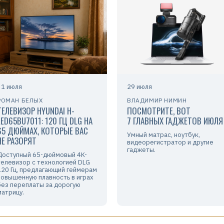
31 июля
29 июля
РОМАН БЕЛЫХ
ВЛАДИМИР НИМИН
ТЕЛЕВИЗОР HYUNDAI H-
ПОСМОТРИТЕ, ВОТ
LED65BU7011: 120 ГЦ DLG НА
7 ГЛАВНЫХ ГАДЖЕТОВ ИЮЛЯ
65 ДЮЙМАХ, КОТОРЫЕ ВАС
Умный матрас, ноутбук,
НЕ РАЗОРЯТ
видеорегистратор и другие
гаджеты.
Доступный 65-дюймовый 4K-
телевизор с технологией DLG
120 Гц, предлагающий геймерам
повышенную плавность в играх
без переплаты за дорогую
матрицу.