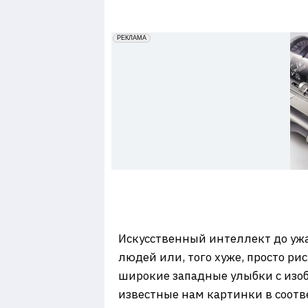
7
erid: 2VfnxxmNzs5
РЕКЛАМА
Искусственный интеллект до ужа
людей или, того хуже, просто ри
широкие западные улыбки с изоб
известные нам картинки в соотв