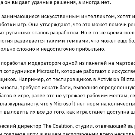
а он выдает удачные решения, а иногда нет.
, занимающиеся искусственным интеллектом, хотят 
аботки игр. Они утверждают, что это может помочь 
х рутинных этапов разработки. Но в то же время ске
логия развивается такими темпами, что может еще бо
довольно сложно и недостаточно прибыльно.
e поработал модератором одной из панелей на марто
л сотрудников Microsoft, которые работают с искусст
щиков. Например, от тестировщиков в Activision Blizz
ности, требуют искать баги, выполняя определенную
агов в игре, разве это не угрожает рабочим местам, 
ла журналисту, что у Microsoft нет норм на количество
т выловить их все до того, как игра станет доступна 
еский директор The Coalition, студии, отвечающей за
 вы создаете игру, в вашем распоряжении всего несколь