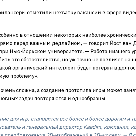
рилансеры отметили нехватку вакансий в сфере видео
собенно в отношении некоторых наиболее хронических
рямо перед важным дедлайном, — говорит Йост ван Д
 при Нью-Йоркском университете. — Работа низшего ур
ить это обстоятельство, но уж точно не повлияет на 
акой органический интеллект будет потерян в долгос
скую проблему».
р очень сложна, а создание прототипа игры может заня
основных задач повторяются и однообразны.
ание для игр, становится все более и более дорогим и 
нователь и генеральный директор Kaedim, компании, к
я преобразования 2D-изображений в 3D-модели. — Я с