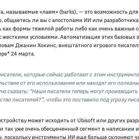
, называемые «лаем» (barks), — это возможность для
о, общаетесь ли вы с апостолами ИИ или разработчика
ь как формы тяжелой работы либо как очень важные
 с жесткими условиями. Автоматизация этих базовых з
словам Джанин Хокинс, внештатного игрового писателя
ре* 24 марта.
писатели, которые сейчас работают с этим инструменто
ьствие от его использования или находят его полезны
ю сказать: “Наши писатели теперь могут производить в
ство писателей?”, чтобы это поставило под угрозу пис
оустройству может исходить от Ubisoft или других ра
 так уже очень обесцененный сегмент в написании иг
ы, поскольку инструменты ИИ еще больше склоняют ча