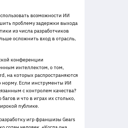
использовать возможности ИИ
решить проблему задержки выхода
птики из числа разработчиков
льше осложнить вход в отрасль,
вской конференции
венным интеллектом, о том,
ard, на которых распространяются
 норму. Если инструменты ИИ
связанным с контролем качества?
 багов и что в играх их столько,
широкой публике.
 разработку игр франшизы Gears
ко сотен человек. «Когда она