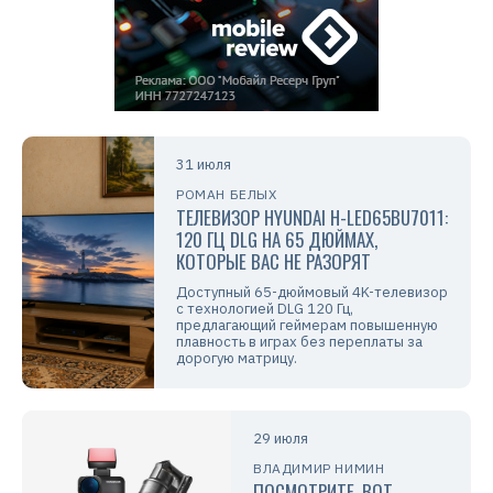
31 июля
РОМАН БЕЛЫХ
ТЕЛЕВИЗОР HYUNDAI H-LED65BU7011:
120 ГЦ DLG НА 65 ДЮЙМАХ,
КОТОРЫЕ ВАС НЕ РАЗОРЯТ
Доступный 65-дюймовый 4K-телевизор
с технологией DLG 120 Гц,
предлагающий геймерам повышенную
плавность в играх без переплаты за
дорогую матрицу.
29 июля
ВЛАДИМИР НИМИН
ПОСМОТРИТЕ, ВОТ