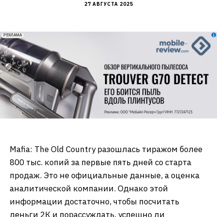
27 АВГУСТА 2025
erid: 2VfnxxmNzs5
РЕКЛАМА
Mafia: The Old Country разошлась тиражом более
800 тыс. копий за первые пять дней со старта
продаж. Это не официальные данные, а оценка
аналитической компании. Однако этой
информации достаточно, чтобы посчитать
деньги 2К и порассуждать, успешно ли