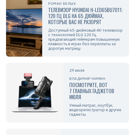
РОМАН БЕЛЫХ
ТЕЛЕВИЗОР HYUNDAI H-LED65BU7011:
120 ГЦ DLG НА 65 ДЮЙМАХ,
КОТОРЫЕ ВАС НЕ РАЗОРЯТ
Доступный 65-дюймовый 4K-телевизор
с технологией DLG 120 Гц,
предлагающий геймерам повышенную
плавность в играх без переплаты за
дорогую матрицу.
29 июля
ВЛАДИМИР НИМИН
ПОСМОТРИТЕ, ВОТ
7 ГЛАВНЫХ ГАДЖЕТОВ
ИЮЛЯ
Умный матрас, ноутбук,
видеорегистратор и другие
гаджеты.