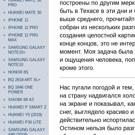
HUAWEI MATE 30
построены по другим мерк
PRO
быть в Техасе в эти дни 
HUAWEI MATE 30
выше среднего, прочитайте
IPHONE 11
собран из нескольких раз
IPHONE 11 PRO
создания целостной карт
IPHONE 11 PRO
MAX
конце концов, это не инте
SAMSUNG GALAXY
момент. Моя задача была 
NOTE10+
и ощущения человека, поп
SAMSUNG GALAXY
NOTE10
кроме этого.
HONOR 8S
BQ 2818 ART XL+
Нас пугали погодой и тем
BQ 1846 ONE
POWER
на страну надвигался хол
XIAOMI MI A3
на экране и показывал, ка
HUAWEI P SMART Z
снег, выглядело красиво и
HUAWEI Y5 (2019)
действительно испортилас
HUAWEI P30 LITE
Остином нельзя было раз
SAMSUNG GALAXY
A80 (2019)