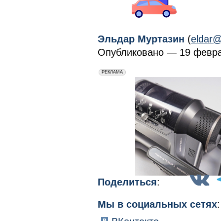
Эльдар Муртазин
(
eldar@
Опубликовано — 19 февра
erid: 2VfnxxmNzs5
РЕКЛАМА
Поделиться
:
Мы в социальных сетях
: