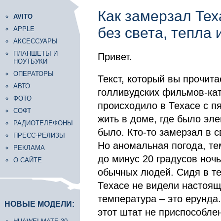
Как замерзал Тех
AVITO
без света, тепла 
APPLE
АКСЕССУАРЫ
ПЛАНШЕТЫ И
Привет.
НОУТБУКИ
ОПЕРАТОРЫ
Текст, который вы прочит
АВТО
голливудских фильмов-кат
ФОТО
происходило в Техасе с п
СОФТ
жить в доме, где было эле
РАДИОТЕЛЕФОНЫ
было. Кто-то замерзал в с
ПРЕСС-РЕЛИЗЫ
Но аномальная погода, те
РЕКЛАМА
до минус 20 градусов ноч
О САЙТЕ
обычных людей. Сидя в те
Техасе не видели настоящ
температура – это ерунда.
НОВЫЕ МОДЕЛИ:
этот штат не приспособле