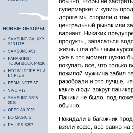
обычно, чтобы не застрять
супермаркет и купить про
дороге мы спорили о том, 
центральный рынок или за
НОВЫЕ ОБЗОРЫ:
вариант. Никаких предупр
SAMSUNG GALAXY
продукты, запасаться водо
S10 LITE
жизнь шла обычным курсом
SAMSUNG A51
уже в тот момент нужно бы
PANASONIC
TOUGHBOOK P-01K
покупать все, что только 
HTC WILDFIRE E1 И
пожилой мужчина забил те
E1 PLUS
разобрали и это лучше, ч
REDMI NOTE 8T
какие люди вокруг паникер
VIVO V17
Паники не было, под ложе
SAMSUNG A20S
2019
обычно.
OPPO A9 2020
BQ MAGIC S
Покидали в багажник проду
PHILIPS S397
взяли кофе, все равно на 