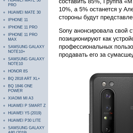
HUAWEI MATE 30
составить 85%, Группа «М
PRO
10%, а 5% останется у Ал
HUAWEI MATE 30
стороны будут представле
IPHONE 11
IPHONE 11 PRO
Sony анонсировала свой с
IPHONE 11 PRO
позиционируют как устройс
MAX
профессиональных пользо
SAMSUNG GALAXY
NOTE10+
продавать его за сумасше
SAMSUNG GALAXY
NOTE10
HONOR 8S
BQ 2818 ART XL+
BQ 1846 ONE
POWER
XIAOMI MI A3
HUAWEI P SMART Z
HUAWEI Y5 (2019)
HUAWEI P30 LITE
SAMSUNG GALAXY
A80 (2019)