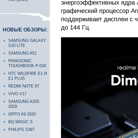
энергоэффективных ядра A
графический процессор A
поддерживает дисплеи с ч
до 144 Гц.
НОВЫЕ ОБЗОРЫ:
SAMSUNG GALAXY
S10 LITE
SAMSUNG A51
PANASONIC
TOUGHBOOK P-01K
HTC WILDFIRE E1 И
E1 PLUS
REDMI NOTE 8T
VIVO V17
SAMSUNG A20S
2019
OPPO A9 2020
BQ MAGIC S
PHILIPS S397