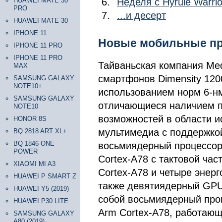
HUAWEI MATE 30
Неделя с Hyrule Warrio
PRO
...и десерт
HUAWEI MATE 30
IPHONE 11
Новые мобильные п
IPHONE 11 PRO
IPHONE 11 PRO
Тайваньская компания Me
MAX
смартфонов Dimensity 1200
SAMSUNG GALAXY
NOTE10+
использованием норм 6-нм
SAMSUNG GALAXY
отличающиеся наличием 
NOTE10
возможностей в области и
HONOR 8S
мультимедиа с поддержкой
BQ 2818 ART XL+
BQ 1846 ONE
восьмиядерный процессор,
POWER
Cortex-A78 с тактовой час
XIAOMI MI A3
Cortex-A78 и четыре энер
HUAWEI P SMART Z
также девятиядерный GPU.
HUAWEI Y5 (2019)
собой восьмиядерный проц
HUAWEI P30 LITE
Arm Cortex-A78, работающи
SAMSUNG GALAXY
A80 (2019)