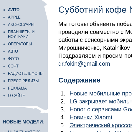
Субботний кофе
AVITO
APPLE
Мы готовы объявить побед
АКСЕССУАРЫ
проводили совместно с Mo
ПЛАНШЕТЫ И
НОУТБУКИ
работы с сенсорными экр
ОПЕРАТОРЫ
Мирошниченко, Katalnikov и
АВТО
Поздравляем и просим поб
ФОТО
dr.fokin@gmail.com
СОФТ
РАДИОТЕЛЕФОНЫ
Содержание
ПРЕСС-РЕЛИЗЫ
РЕКЛАМА
Новые мобильные про
О САЙТЕ
LG закрывает мобиль
Honor с сервисами Go
Новинки Xiaomi
НОВЫЕ МОДЕЛИ:
Электрический кроссо