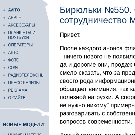
Бирюльки №550. 
AVITO
сотрудничество M
APPLE
АКСЕССУАРЫ
ПЛАНШЕТЫ И
Привет.
НОУТБУКИ
ОПЕРАТОРЫ
После каждого анонса фла
АВТО
- ничего нового не появил
ФОТО
да и дорогие они, продаж
СОФТ
смело сказать, что за пре
РАДИОТЕЛЕФОНЫ
своего рода информацион
ПРЕСС-РЕЛИЗЫ
обращает внимания, так к
РЕКЛАМА
полезной нагрузки. А спори
О САЙТЕ
не нужно никому" примерно
разговаривать с собствен
вопросов современности.
НОВЫЕ МОДЕЛИ: