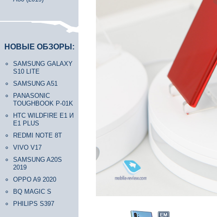
НОВЫЕ ОБЗОРЫ:
SAMSUNG GALAXY
S10 LITE
SAMSUNG A51
PANASONIC
TOUGHBOOK P-01K
HTC WILDFIRE E1 И
E1 PLUS
REDMI NOTE 8T
VIVO V17
SAMSUNG A20S
2019
OPPO A9 2020
BQ MAGIC S
PHILIPS S397