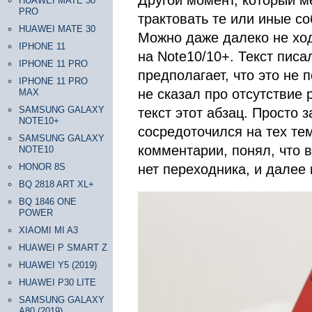
Другой момент, который м
HUAWEI MATE 30
PRO
трактовать те или иные со
HUAWEI MATE 30
Можно даже далеко не ход
IPHONE 11
на Note10/10+. Текст пис
IPHONE 11 PRO
предполагает, что это не 
IPHONE 11 PRO
не сказал про отсутствие
MAX
SAMSUNG GALAXY
текст этот абзац. Просто 
NOTE10+
сосредоточился на тех тем
SAMSUNG GALAXY
комментарии, понял, что 
NOTE10
HONOR 8S
нет переходника, и далее 
BQ 2818 ART XL+
BQ 1846 ONE
POWER
XIAOMI MI A3
HUAWEI P SMART Z
HUAWEI Y5 (2019)
HUAWEI P30 LITE
SAMSUNG GALAXY
A80 (2019)