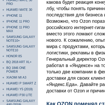
HUAWEI MATE 30
какова будет реакция кон
PRO
лбу, чтобы понять причин
HUAWEI MATE 30
последствия для бизнеса 
IPHONE 11
Возможно, что Ozon пораз
IPHONE 11 PRO
российского интернет-гиг
IPHONE 11 PRO
MAX
вместо этого ломают слож
SAMSUNG GALAXY
нового. К сожалению, опы
NOTE10+
мира с продуктами, котор
SAMSUNG GALAXY
NOTE10
логистики, рекламы в физ
HONOR 8S
Генеральный директор Ozo
BQ 2818 ART XL+
работал в «Яндексе» на т
BQ 1846 ONE
только две компании в ф
POWER
доставки для своих клиен
XIAOMI MI A3
HUAWEI P SMART Z
«Яндекс.Еда». Давайте р
HUAWEI Y5 (2019)
доставки от Ozon и причи
HUAWEI P30 LITE
SAMSUNG GALAXY
Как OZON поменял ст
A80 (2019)