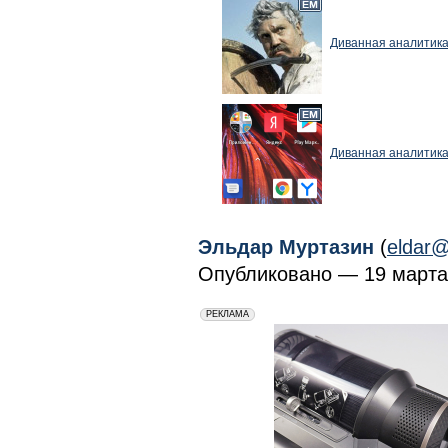
Диванная аналитика
Диванная аналитика
Эльдар Муртазин
(
eldar@
Опубликовано — 19 марта 
erid: 2VfnxxmNzs5
РЕКЛАМА