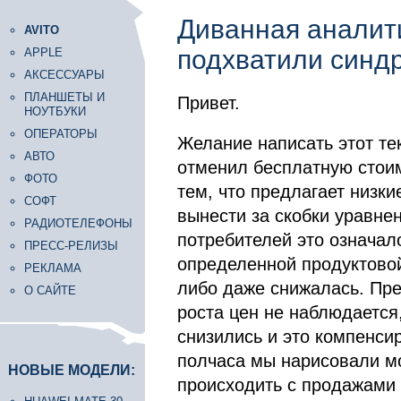
Диванная аналит
AVITO
подхватили синд
APPLE
АКСЕССУАРЫ
ПЛАНШЕТЫ И
Привет.
НОУТБУКИ
ОПЕРАТОРЫ
Желание написать этот те
АВТО
отменил бесплатную стоим
ФОТО
тем, что предлагает низки
СОФТ
вынести за скобки уравнен
РАДИОТЕЛЕФОНЫ
потребителей это означало
ПРЕСС-РЕЛИЗЫ
определенной продуктовой
РЕКЛАМА
либо даже снижалась. Пре
О САЙТЕ
роста цен не наблюдается
снизились и это компенсир
полчаса мы нарисовали мо
НОВЫЕ МОДЕЛИ:
происходить с продажами 