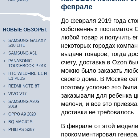
феврале
До февраля 2019 года сто
собственных постаматов O
НОВЫЕ ОБЗОРЫ:
любой товар и получить ег
SAMSUNG GALAXY
некоторых городах компан
S10 LITE
выдачи товаров, тогда до
SAMSUNG A51
PANASONIC
счету, доставка в Ozon бы
TOUGHBOOK P-01K
можно было заказать любой
HTC WILDFIRE E1 И
своего дома. В Москве се
E1 PLUS
REDMI NOTE 8T
поэтому условно это была
VIVO V17
заказывали для ребенка ц
SAMSUNG A20S
мелочи, и все это приезж
2019
доставки не требовалось.
OPPO A9 2020
BQ MAGIC S
В феврале от этой модели 
PHILIPS S397
прокомментировал генера