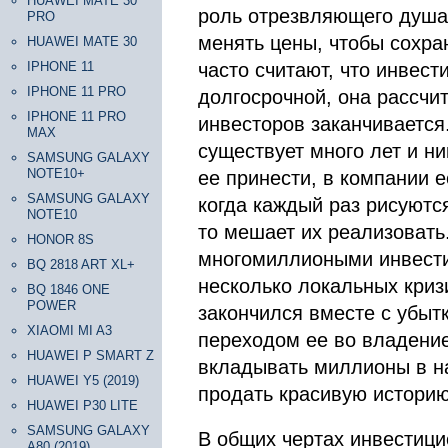
HUAWEI MATE 30
роль отрезвляющего душа,
PRO
менять цены, чтобы сохра
HUAWEI MATE 30
IPHONE 11
часто считают, что инвес
IPHONE 11 PRO
долгосрочной, она рассчит
IPHONE 11 PRO
инвесторов заканчивается.
MAX
существует много лет и ни
SAMSUNG GALAXY
NOTE10+
ее принести, в компании 
SAMSUNG GALAXY
когда каждый раз рисуютс
NOTE10
то мешает их реализовать.
HONOR 8S
многомиллиоными инвести
BQ 2818 ART XL+
несколько локальных кризи
BQ 1846 ONE
POWER
закончился вместе с убыт
XIAOMI MI A3
переходом ее во владение
HUAWEI P SMART Z
вкладывать миллионы в н
HUAWEI Y5 (2019)
продать красивую историю
HUAWEI P30 LITE
SAMSUNG GALAXY
В общих чертах инвестици
A80 (2019)