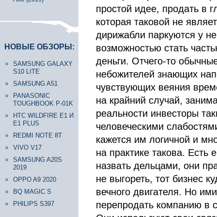
простой идее, продать в 
которая таковой не являе
дирижабли паркуются у не
НОВЫЕ ОБЗОРЫ:
возможностью стать частью
деньги. Отчего-то обычны
SAMSUNG GALAXY
S10 LITE
небожителей знающих напе
SAMSUNG A51
чувствующих веяния време
PANASONIC
на крайний случай, заним
TOUGHBOOK P-01K
реальности инвесторы так
HTC WILDFIRE E1 И
E1 PLUS
человеческими слабостями
REDMI NOTE 8T
кажется им логичной и мн
VIVO V17
на практике такова. Есть 
SAMSUNG A20S
назвать дельцами, они пра
2019
не выгореть, тот бизнес к
OPPO A9 2020
вечного двигателя. Но им
BQ MAGIC S
перепродать компанию в 
PHILIPS S397