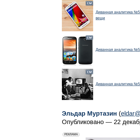
Диванная аналитика №55
вещи
Диванная аналитика №5
Диванная аналитика №53
Эльдар Муртазин
(
eldar@
Опубликовано — 22 декабр
erid: 2VfnxxmNzs5
РЕКЛАМА