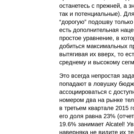
останетесь с прежней, а з
так и потенциальные). Дл
“дорогую” подошву только
есть дополнительная нацен
простое уравнение, в кот
добиться максимальных пр
вытягивая их вверх, то е
среднему и высокому сег
Это всегда непростая зада
попадают в ловушку бюдже
ассоциироваться с доступ
номером два на рынке те
в третьем квартале 2015 
его доля равна 23% (отчет
19.6% занимает Alcatel! У
наверняка не видите их те