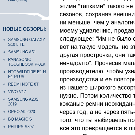
этими “тапками” такого не
сезонов, сохраняя внешний
ни меньше, чем у аналоги
НОВЫЕ ОБЗОРЫ:
моему удивлению, продаве
следующее: “Им не было с
SAMSUNG GALAXY
S10 LITE
вот на такую модель, но э
SAMSUNG A51
другая прострочка, они так
PANASONIC
ненадолго”. Прочесав маг
TOUGHBOOK P-01K
производителю, чтобы узн
HTC WILDFIRE E1 И
E1 PLUS
производства и ее повтор
REDMI NOTE 8T
из нашего широкого ассорт
VIVO V17
нужно. Потом количество
SAMSUNG A20S
кожаные ремни неожиданно
2019
через год, а не через пять-
OPPO A9 2020
того, что ты выбираешь пр
BQ MAGIC S
PHILIPS S397
все это превращается в пш