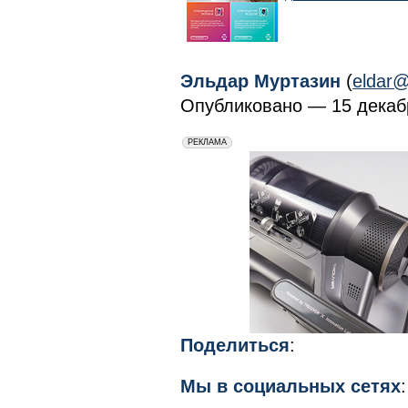
Эльдар Муртазин
(
eldar@
Опубликовано — 15 декабр
erid: 2VfnxxmNzs5
РЕКЛАМА
Поделиться
:
Мы в социальных сетях
: