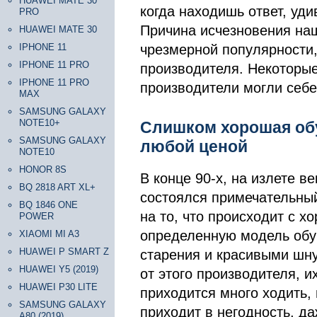
HUAWEI MATE 30
когда находишь ответ, уд
PRO
Причина исчезновения на
HUAWEI MATE 30
IPHONE 11
чрезмерной популярности,
IPHONE 11 PRO
производителя. Некоторы
IPHONE 11 PRO
производители могли себе
MAX
SAMSUNG GALAXY
NOTE10+
Слишком хорошая обу
SAMSUNG GALAXY
любой ценой
NOTE10
HONOR 8S
В конце 90-х, на излете в
BQ 2818 ART XL+
состоялся примечательный
BQ 1846 ONE
на то, что происходит с х
POWER
определенную модель обув
XIAOMI MI A3
HUAWEI P SMART Z
старения и красивыми шну
HUAWEI Y5 (2019)
от этого производителя, 
HUAWEI P30 LITE
приходится много ходить, 
SAMSUNG GALAXY
приходит в негодность, д
A80 (2019)