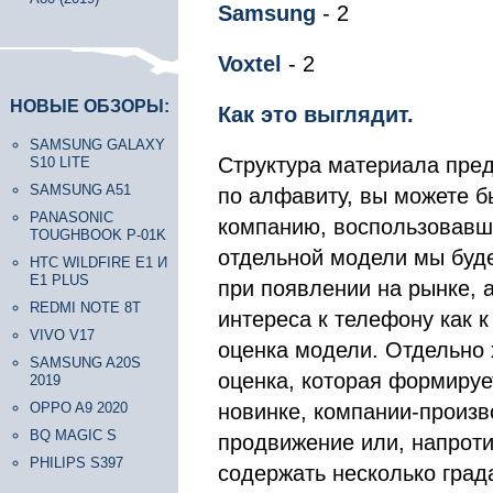
Samsung
- 2
Voxtel
- 2
НОВЫЕ ОБЗОРЫ:
Как это выглядит.
SAMSUNG GALAXY
Структура материала пред
S10 LITE
SAMSUNG A51
по алфавиту, вы можете б
PANASONIC
компанию, воспользовавш
TOUGHBOOK P-01K
отдельной модели мы буд
HTC WILDFIRE E1 И
E1 PLUS
при появлении на рынке, 
REDMI NOTE 8T
интереса к телефону как 
VIVO V17
оценка модели. Отдельно 
SAMSUNG A20S
оценка, которая формируе
2019
OPPO A9 2020
новинке, компании-произв
BQ MAGIC S
продвижение или, напроти
PHILIPS S397
содержать несколько град