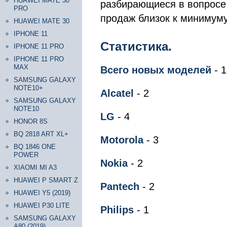
HUAWEI MATE 30
разбирающиеся в вопросе 
PRO
продаж близок к минимуму
HUAWEI MATE 30
IPHONE 11
Статистика.
IPHONE 11 PRO
IPHONE 11 PRO
MAX
Всего новых моделей
- 1
SAMSUNG GALAXY
NOTE10+
Alcatel
- 2
SAMSUNG GALAXY
NOTE10
LG
- 4
HONOR 8S
BQ 2818 ART XL+
Motorola
- 3
BQ 1846 ONE
POWER
Nokia
- 2
XIAOMI MI A3
HUAWEI P SMART Z
Pantech
- 2
HUAWEI Y5 (2019)
HUAWEI P30 LITE
Philips
- 1
SAMSUNG GALAXY
A80 (2019)