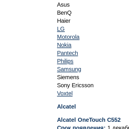
Asus
BenQ
Haier
LG
Motorola
Nokia
Pantech
Philips
Samsung
Siemens
Sony Ericsson
Voxtel
Alcatel
Alcatel OneTouch C552
Срок появления:
1 декаб