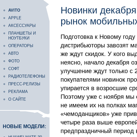
Новинки декабря
AVITO
APPLE
рынок мобильны
АКСЕССУАРЫ
ПЛАНШЕТЫ И
Подготовка к Новому году 
НОУТБУКИ
дистрибьюторы завозят м
ОПЕРАТОРЫ
же ждут скидок. У кого вы
АВТО
ФОТО
неясно, начало декабря о
СОФТ
улучшение ждут только с 
РАДИОТЕЛЕФОНЫ
покупателями новинок про
ПРЕСС-РЕЛИЗЫ
упирается в возросшие ср
РЕКЛАМА
Поэтому уже с ноября мы 
О САЙТЕ
не имеем их на полках ма
«чемоданщиков» уже приве
четыре раза выше европей
НОВЫЕ МОДЕЛИ:
предпраздничный период в