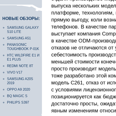
выпуска нескольких модел
платформе, технологиям, 
НОВЫЕ ОБЗОРЫ:
прямую выгоду, коли возн
телефонов. В качестве па
SAMSUNG GALAXY
S10 LITE
выступает компания Comp
SAMSUNG A51
в качестве ODM-производи
PANASONIC
отказов не отличаются от 
TOUGHBOOK P-01K
себестоимость производст
HTC WILDFIRE E1 И
E1 PLUS
меньшей стоимости конечн
REDMI NOTE 8T
просто производит модел
VIVO V17
тоже разработано этой ко
SAMSUNG A20S
модель С261, отказ от ис
2019
с условиями лицензионног
OPPO A9 2020
позиционируется как бюдж
BQ MAGIC S
PHILIPS S397
достаточно просты, ожида
явным изменениям относи