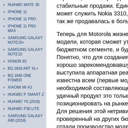
HUAWEI MATE 30
стабильные продажи. Еди
IPHONE 11
может служить Nokia 3310
IPHONE 11 PRO
так же продавалась в бол
IPHONE 11 PRO
MAX
Теперь для Motorola жизн
SAMSUNG GALAXY
модели, которая сможет у
NOTE10+
бюджетном сегменте, и бу
SAMSUNG GALAXY
NOTE10
Понятно, что для создания
HONOR 8S
хорошо зарекомендовавшу
BQ 2818 ART XL+
выступила аппаратная реа
BQ 1846 ONE
известна всем (первые мод
POWER
необходимой составляюще
XIAOMI MI A3
HUAWEI P SMART Z
удачный продукт это толь
HUAWEI Y5 (2019)
позиционировать на рынке
HUAWEI P30 LITE
Для решения этой нетрив
SAMSUNG GALAXY
проверенный на других бю
A80 (2019)
отдали производство моде