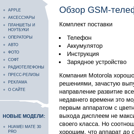
Обзор GSM-телеф
APPLE
АКСЕССУАРЫ
Комплект поставки
ПЛАНШЕТЫ И
НОУТБУКИ
Телефон
ОПЕРАТОРЫ
АВТО
Аккумулятор
ФОТО
Инструкция
СОФТ
Зарядное устройство
РАДИОТЕЛЕФОНЫ
Компания Motorola хорош
ПРЕСС-РЕЛИЗЫ
РЕКЛАМА
решениями, зачастую вып
О САЙТЕ
направление развитие все
недавнего времени это мо
первым аппаратом с цвет
выхода дисплеем не макс
НОВЫЕ МОДЕЛИ:
своего класса. Но соотно
HUAWEI MATE 30
хорошим, что аппарат до с
PRO