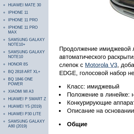
HUAWEI MATE 30
IPHONE 11
IPHONE 11 PRO
IPHONE 11 PRO
MAX
SAMSUNG GALAXY
NOTE10+
Продолжение имиджевой л
SAMSUNG GALAXY
автоматического раскрыти
NOTE10
слепок с
Motorola V3
, доб
HONOR 8S
BQ 2818 ART XL+
EDGE, голосовой набор н
BQ 1846 ONE
POWER
Класс: имиджевый
XIAOMI MI A3
Положение в линейке: 
HUAWEI P SMART Z
Конкурирующие аппарат
HUAWEI Y5 (2019)
Описание на основани
HUAWEI P30 LITE
SAMSUNG GALAXY
Общие
A80 (2019)