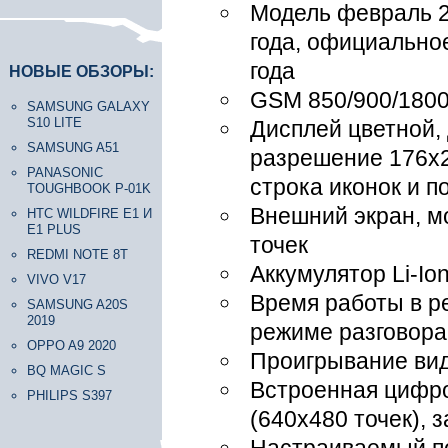
Модель февраль 2
года, официально
года
НОВЫЕ ОБЗОРЫ:
GSM 850/900/1800
SAMSUNG GALAXY
S10 LITE
Дисплей цветной, 
SAMSUNG A51
разрешение 176х22
PANASONIC
строка иконок и п
TOUGHBOOK P-01K
Внешний экран, м
HTC WILDFIRE E1 И
E1 PLUS
точек
REDMI NOTE 8T
Аккумулятор Li-Io
VIVO V17
Время работы в р
SAMSUNG A20S
2019
режиме разговора
OPPO A9 2020
Проигрывание ви
BQ MAGIC S
Встроенная цифр
PHILIPS S397
(640x480 точек), 