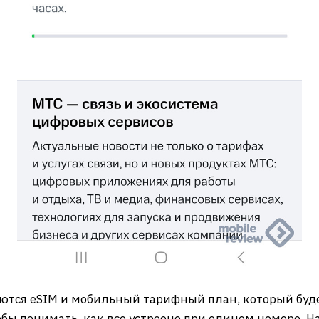
ляются eSIM и мобильный тарифный план, который буде
ы понимать, как все устроено при едином номере. Нач