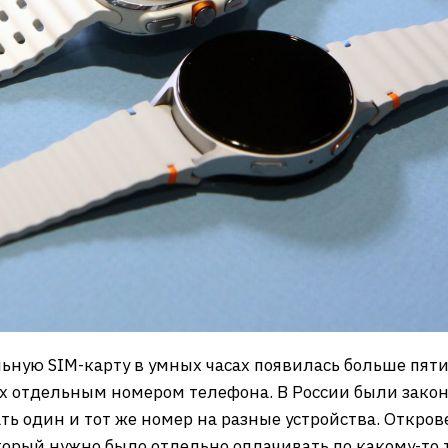
ную SIM-карту в умных часах появилась больше пяти 
ах отдельным номером телефона. В России были зако
ь один и тот же номер на разные устройства. Откров
орый нужно было отдельно оплачивать по какому-то т