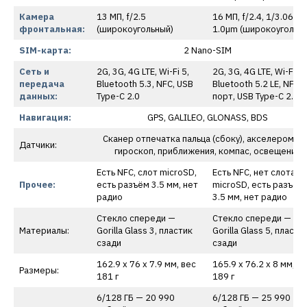
Камера
13 МП, f/2.5
16 МП, f/2.4, 1/3.06"
фронтальная:
(широкоугольный)
1.0µm (широкоугольны
SIM-карта:
2 Nano-SIM
Сеть и
2G, 3G, 4G LTE, Wi-Fi 5,
2G, 3G, 4G LTE, Wi-Fi 6,
передача
Bluetooth 5.3, NFC, USB
Bluetooth 5.2 LE, NFC, 
данных:
Type-C 2.0
порт, USB Type-C 2.0
Навигация:
GPS, GALILEO, GLONASS, BDS
Сканер отпечатка пальца (сбоку), акселеромет
Датчики:
гироскоп, приближения, компас, освещения
Есть NFC, слот microSD,
Есть NFC, нет слота
Прочее:
есть разъём 3.5 мм, нет
microSD, есть разъём
радио
3.5 мм, нет радио
Стекло спереди —
Стекло спереди —
Материалы:
Gorilla Glass 3, пластик
Gorilla Glass 5, пласти
сзади
сзади
162.9 x 76 x 7.9 мм, вес
165.9 x 76.2 x 8 мм, в
Размеры:
181 г
189 г
6/128 ГБ — 20 990
6/128 ГБ — 25 990