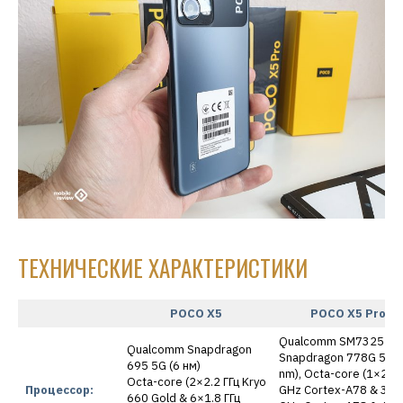
ТЕХНИЧЕСКИЕ ХАРАКТЕРИСТИКИ
POCO X5
POCO X5 Pro
Qualcomm SM7325
Qualcomm Snapdragon
Snapdragon 778G 5G (
695 5G (6 нм)
nm), Octa-core (1×2.4
Octa-core (2×2.2 ГГц Kryo
Процессор:
GHz Cortex-A78 & 3×2
660 Gold & 6×1.8 ГГц