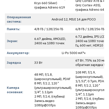
GHz Cortex-A78 & 4×1
Kryo 660 Silver)
GHz Cortex-A55),
графика Adreno 619
графика Adreno 642L
Операционная
Android 12, MIUI 14 для POCO
система:
Память:
4/8 ГБ / 128/256 ГБ
6/8 ГБ / 128/256 ГБ
6.72 дюйма, IPS LCD,
6.67 дюйма, AMOLED,
Экран:
2400 на 1080 точек, 
2400 на 1080 точек
Гц, 600 нит, HDR10
Аккумулятор:
Li-Po 5000 мА*ч
67 Вт, 75% за 30 мину
Зарядка
33 Вт
обратная зарядка 5 В
108 МП, f/1.9,
48 МП, f/1.8,
(широкоугольный),
(широкоугольный), PDAF
1/1.52", 0.7µm, PDAF
8 МП, f/2.2, 120˚
8 МП, f/2.2, 120˚
Камера
(ультраширокоугольный),
(ультраширокоугольны
основная:
1/4", 1.12µm
1/4", 1.12µm
2 МП, f/2.4, (глубина)
2 МП, f/2.4, (глубина)
Запись видео
Запись видео
1080p@30fps
1080p@30fps