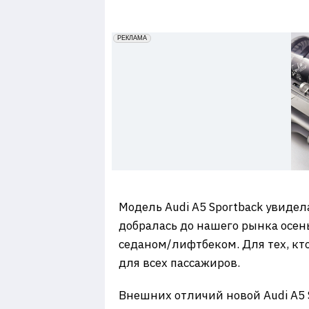
7
erid: 2VfnxxmNzs5
РЕКЛАМА
Модель Audi A5 Sportback увидел
добралась до нашего рынка осен
седаном/лифтбеком. Для тех, кт
для всех пассажиров.
Внешних отличий новой Audi A5 