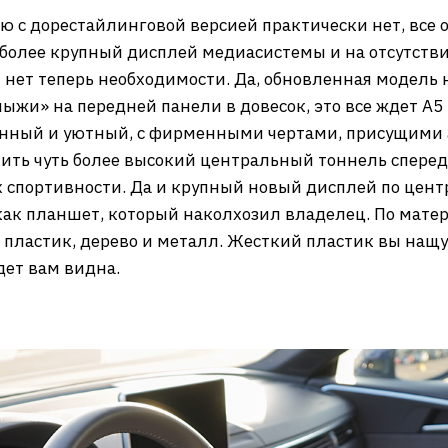
 с дорестайлинговой версией практически нет, все о
более крупный дисплей медиасистемы и на отсутств
 нет теперь необходимости. Да, обновленная модель 
жи» на передней панели в довесок, это все ждет A5 
менный и уютный, с фирменными чертами, присущими 
чить чуть более высокий центральный тоннель сперед
х спортивности. Да и крупный новый дисплей по цент
 как планшет, который наколхозил владелец. По мате
й пластик, дерево и металл. Жесткий пластик вы нащ
дет вам видна.