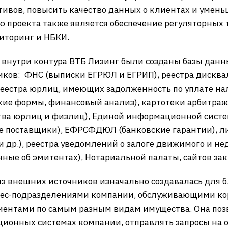
тивов, повысить качество данных о клиентах и умен
 проекта также является обеспечение регуляторных 
иторинг и НБКИ.
 внутри контура ВТБ Лизинг были созданы базы данны
ков: ФНС (выписки ЕГРЮЛ и ЕГРИП), реестра дискв
 реестра юрлиц, имеющих задолженность по уплате н
рские формы, финансовый анализ), картотеки арбитр
тва юрлиц и физлиц), Единой информационной систе
ые поставщики), ЕФРСФДЮЛ (банковские гарантии), 
 и др.), реестра уведомлений о залоге движимого и 
ные об эмитентах), Нотариальной палаты, сайтов зак
 внешних источников изначально создавалась для бл
знес-подразделениями компании, обслуживающими ко
иентами по самым разным видам имущества. Она позв
ионных системах компании, отправлять запросы на 