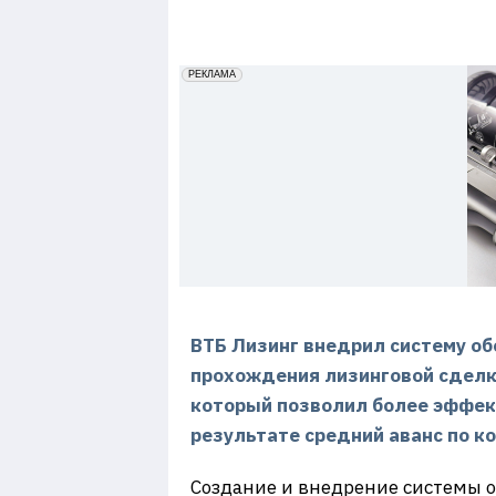
7
erid: 2VfnxxmNzs5
РЕКЛАМА
ВТБ Лизинг внедрил систему об
прохождения лизинговой сделки
который позволил более эффект
результате средний аванс по к
Создание и внедрение системы 