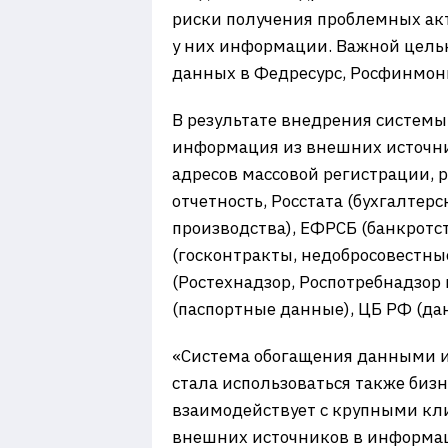
риски получения проблемных ак
у них информации. Важной целью
данных в Федресурс, Росфинмон
В результате внедрения системы
информация из внешних источни
адресов массовой регистрации,
отчетность, Росстата (бухгалте
производства), ЕФРСБ (банкротс
(госконтракты, недобросовестн
(Ростехнадзор, Роспотребнадзор
(паспортные данные), ЦБ РФ (дан
«Система обогащения данными из
стала использоваться также би
взаимодействует с крупными кл
внешних источников в информац