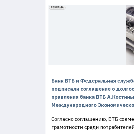
7
erid: 2VfnxxmNzs5
РЕКЛАМА
Банк ВТБ и Федеральная служба
подписали соглашение о долго
правления банка ВТБ А.Костины
Международного Экономическо
Согласно соглашению, ВТБ совм
грамотности среди потребителей