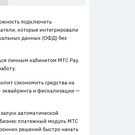
можность подключить
матели, которые интегрировали
кальных данных (ОФД) без
ться личным кабинетом МТС Pay.
аботу.
олит сэкономить средства на
— эквайринга и фискализации —
 запуск автоматической
й бизнес платежный модуль МТС
торонних решений быстро начать