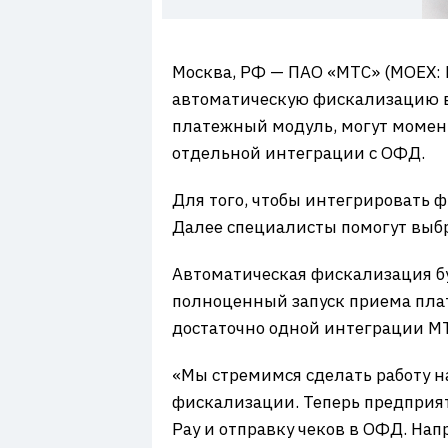
7
Москва, РФ — ПАО «МТС» (MOEX: 
автоматическую фискализацию вс
платежный модуль, могут момен
отдельной интеграции с ОФД.
Для того, чтобы интегрировать 
Далее специалисты помогут выбр
Автоматическая фискализация бу
полноценный запуск приема пла
достаточно одной интеграции МТС
«Мы стремимся сделать работу н
фискализации. Теперь предприят
Pay и отправку чеков в ОФД. На