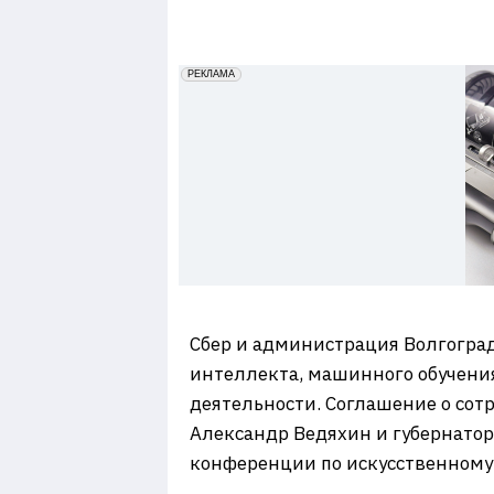
7
erid: 2VfnxxmNzs5
РЕКЛАМА
Сбер и администрация Волгоград
интеллекта, машинного обучени
деятельности. Соглашение о со
Александр Ведяхин и губернатор
конференции по искусственному 