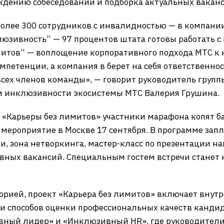
ждению собеседований и подборка актуальных вакан
олее 300 сотрудников с инвалидностью — в компании
люзивность“ — 97 процентов штата готовы работать 
митов“ — воплощение корпоративного подхода МТС к н
мпетенции, а компания в берет на себя ответственнос
сех членов команды», — говорит руководитель групп
 и инклюзивности экосистемы МТС Валерия Грушина.
 «Карьеры без лимитов» участники марафона копят 
мероприятие в Москве 17 сентября. В программе зап
 зона нетворкинга, мастер-класс по презентации на
ных вакансий. Специальным гостем встречи станет 
рией, проект «Карьера без лимитов» включает внут
и способов оценки профессиональных качеств кандид
ый лидер» и «Инклюзивный HR», где руководители 