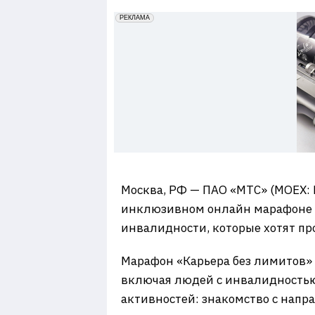
7
erid: 2VfnxxmNzs5
РЕКЛАМА
Москва, РФ — ПАО «МТС» (MOEX: 
инклюзивном онлайн марафоне «
инвалидности, которые хотят пр
Марафон «Карьера без лимитов» п
включая людей с инвалидностью
активностей: знакомство с напр