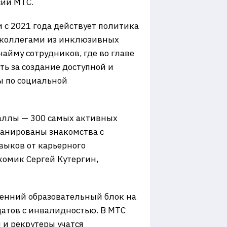
сий МТС.
 с 2021 года действует политика
с коллегами из инклюзивных
айму сотрудников, где во главе
ть за создание доступной и
ы по социальной
баллы — 300 самых активных
ланированы знакомства с
выков от карьерного
комик Сергей Кутергин,
ренний образовательный блок на
атов с инвалидностью. В МТС
и рекрутеры учатся