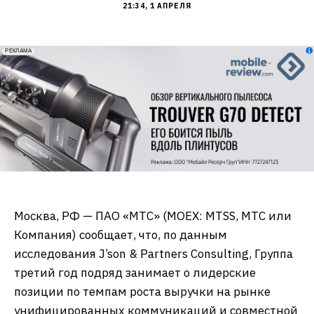
21:34, 1 АПРЕЛЯ
erid: 2VfnxxmNzs5
РЕКЛАМА
Москва, РФ — ПАО «МТС» (MOEX: MTSS, МТС или
Компания) сообщает, что, по данным
исследования J’son & Partners Consulting, Группа
третий год подряд занимает о лидерские
позиции по темпам роста выручки на рынке
унифицированных коммуникаций и совместной