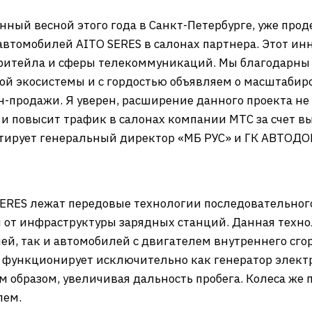
нный весной этого года в Санкт-Петербурге, уже пр
автомобилей AITO SERES в салонах партнера. Этот и
 ритейла и сферы телекоммуникаций. Мы благодарны
ой экосистемы и с гордостью объявляем о масштабир
йн-продажи. Я уверен, расширение данного проекта не
и повысит трафик в салонах компании МТС за счет вы
нтирует генеральный директор «МБ РУС» и ГК АВТОД
SERES лежат передовые технологии последовательног
т инфраструктуры зарядных станций. Данная техноло
й, так и автомобилей с двигателем внутреннего сго
я функционирует исключительно как генератор элект
м образом, увеличивая дальность пробега. Колеса же
лем.