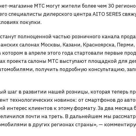
ет-магазине МТС могут жители более чем 30 регионо
 чего специалисты дилерского центра AITO SERES свяжу
словиях покупки.
станут полноценной частью розничного канала прод
анских салонах Москвы, Казани, Красноярска, Перми,
 в котором в апреле этого года стартовали первые пр
мках проекта салоны МТС выступают площадкой для д
втомобилями, получить подробную консультацию, запи
ый шаг в развитии нашей розницы, которая теперь п
нт технологических новинок: от смартфонов до авто
ий интерес клиентов к этому формату. За два месяца 
величился почти на треть. В дальнейшем мы рассма
томобилями в других регионах страны», — комментир