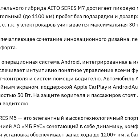
тельного гибрида AITO SERES M7 достигает пиковую мо
ельный (до 1100 км) пробег без подзарядки и дозапр
. с. т.к. у электрокаров учитывается максимальная 3
 впечатляющее сочетание инновационного дизайна, 
форта.
я операционная система Android, интегрированная в
еспечивает интуитивно понятное управление всеми ф
т-контроля и систем помощи водителю. Автомобиль 
ым экраном, поддержкой Apple CarPlay и AndroidAut
стью 50 Вт. На защите водителя и пассажиров стоят
и водителю.
ERES M5 — это элегантный высокотехнологичный спор
нией АО «МБ РУС» сочетающий в себе динамику, комф
установка обеспечивает запас хода до 1200+ км, а ба