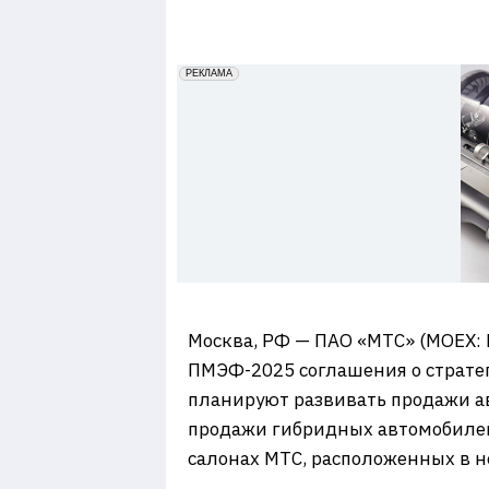
7
erid: 2VfnxxmNzs5
РЕКЛАМА
Москва, РФ — ПАО «МТС» (MOEX: 
ПМЭФ-2025 соглашения о страте
планируют развивать продажи ав
продажи гибридных автомобилей
салонах МТС, расположенных в н