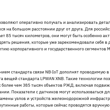
озволяют оперативно получать и анализировать дет
хся на большом расстоянии друг от друга. Для россий
т 85 тысяч километров, они могут быть особенно ак
дрять решения, которые уже зарекомендовали себя в д
итию корпоративного и государственного сегментов 
нием стандарта связи NB-IoT дополнят проводимую в
а вещей стандарта LPWAN XNB. Такие технологии поз
более чем 385 тысяч объектов РЖД, включая подвижн
ии. Показатели с датчиков могут использоваться д
амены узлов и устройств железнодорожной инфрастр
утинные работы, которые сейчас проводятся вручную