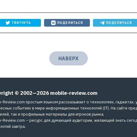
ТВИТНУТЬ
ПОДЕЛИТЬСЯ
ПОДЕЛИТЬСЯ
НАВЕРХ
yright © 2002—2026
mobile-review.com
e-Review.com простым языком рассказывает о технологиях, гаджетах, 
есных событиях в мире информационных технологий (IT). На сайте пре
елей, так и профильные материалы для игроков рынка.
e-Review.com – ресурс для думающей аудитории, желающей знать сегод
логий завтра.