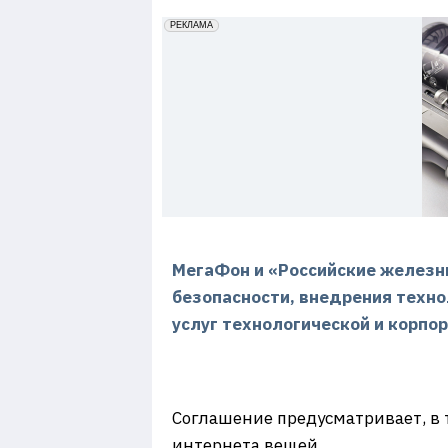
7
erid: 2VfnxxmNzs5
РЕКЛАМА
МегаФон и «Российские железн
безопасности, внедрения техн
услуг технологической и корпор
Соглашение предусматривает, в 
интернета вещей.