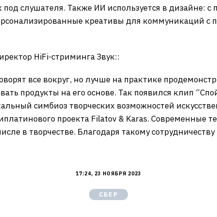
под слушателя. Также ИИ используется в дизайне: с 
ерсонализированные креативы для коммуникаций с 
ректор HiFi-стриминга Звук::
оворят все вокруг, но лучше на практике продемонст
вать продукты на его основе. Так появился клип “Cпо
кальный симбиоз творческих возможностей искусстве
платинового проекта Filatov & Karas. Современные 
числе в творчестве. Благодаря такому сотрудничеств
17:24, 23 НОЯБРЯ 2023
СБЕР