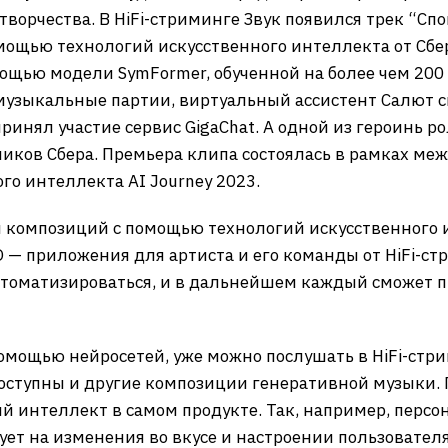
ворчества. В HiFi-стриминге Звук появился трек “Спо
омощью технологий искусственного интеллекта от Сбер
омощью модели SymFormer, обученной на более чем 20
музыкальные партии, виртуальный ассистент Салют с
ринял участие сервис GigaChat. А одной из героинь 
ников Сбера. Премьера клипа состоялась в рамках м
го интеллекта AI Journey 2023.
 композиций с помощью технологий искусственного 
— приложения для артиста и его команды от HiFi-ст
втоматизироваться, и в дальнейшем каждый сможет 
мощью нейросетей, уже можно послушать в HiFi-стрим
оступны и другие композиции генеративной музыки. 
 интеллект в самом продукте. Так, например, перс
рует на изменения во вкусе и настроении пользовател