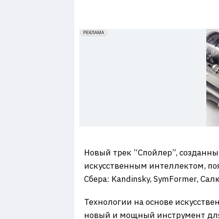
7
erid: 2VfnxxmNzs5
РЕКЛАМА
Новый трек “Спойлер”, созданный
искусственным интеллектом, поя
Сбера: Kandinsky, SymFormer, Салю
Технологии на основе искусстве
новый и мощный инструмент для