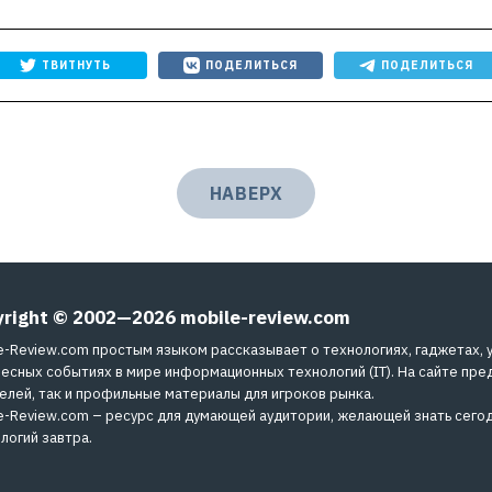
ТВИТНУТЬ
ПОДЕЛИТЬСЯ
ПОДЕЛИТЬСЯ
НАВЕРХ
yright © 2002—2026
mobile-review.com
e-Review.com простым языком рассказывает о технологиях, гаджетах, 
есных событиях в мире информационных технологий (IT). На сайте пре
елей, так и профильные материалы для игроков рынка.
e-Review.com – ресурс для думающей аудитории, желающей знать сегод
логий завтра.