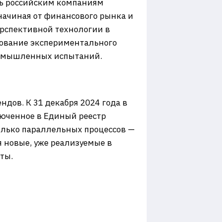
чь российским компаниям
начиная от финансового рынка и
ерспективной технологии в
рование экспериментального
промышленных испытаний.
дов. К 31 декабря 2024 года в
люченное в Единый реестр
колько параллельных процессов —
я новые, уже реализуемые в
ты.