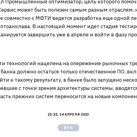
ал Промышленный оптимизатор, цель которого помо
Сервис может быть полезен самым разным отраслям, 
е совместно с МФТИ ведется разработка еще одной п
иптоанклава. В настоящий момент идет стадия тести
планируется завершить уже в апреле и войти в фазу 
ти технологий нацелена на опережение рыночных трен
банка должно остаться только отечественное ПО, вк
йти к такому результату, в банке было запущено нес
ревшие с точки зрения архитектуры системы, вводятс
асть прежних систем переносится на новые компонен
21:15, 14 АПРЕЛЯ 2023
ВТБ