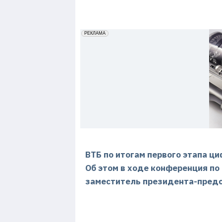
7
erid: 2VfnxxmNzs5
РЕКЛАМА
ВТБ по итогам первого этапа ц
Об этом в ходе конференция по
заместитель президента-пред