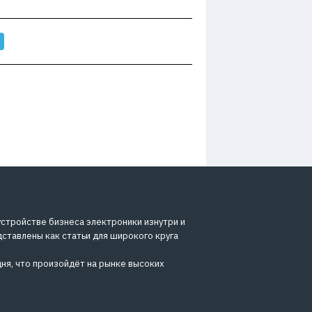
устройстве бизнеса электроники изнутри и
дставлены как статьи для широкого круга
ня, что произойдёт на рынке высоких