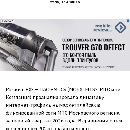
22:25, 20 АПРЕЛЯ
erid: 2VfnxxmNzs5
РЕКЛАМА
Москва, РФ — ПАО «МТС» (MOEX: MTSS, МТС или
Компания) проанализировала динамику
интернет-трафика на маркетплейсах в
фиксированной сети МТС Московского региона
за первый квартал 2026 года. В сравнении с тем
же периодом 2025 года активность