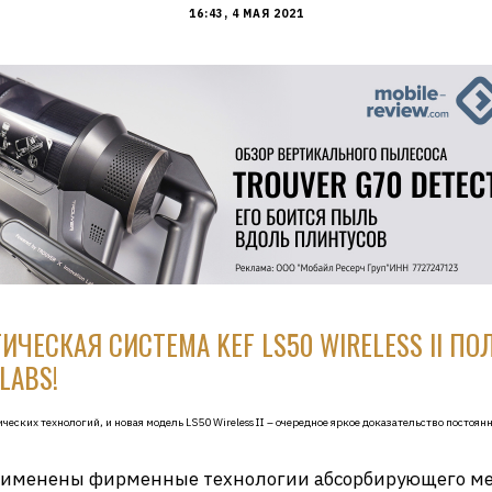
16:43, 4 МАЯ 2021
ИЧЕСКАЯ СИСТЕМА KEF LS50 WIRELESS II П
LABS!
ических технологий, и новая модель LS50 Wireless II – очередное яркое доказательство посто
рименены фирменные технологии абсорбирующего мет