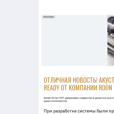
7
erid: 2VfnxxmNzs5
РЕКЛАМА
ОТЛИЧНАЯ НОВОСТЬ! АКУСТ
READY ОТ КОМПАНИИ ROON 
Более 60 лет KEF удерживает лидерство в развитии акуст
аудио компонентов.
При разработке системы были п