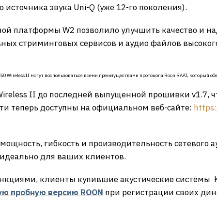
го источника звука Uni-Q (уже 12-го поколения).
ной платформы W2 позволило улучшить качество и н
вных стриминговых сервисов и аудио файлов высокого
50 Wireless II могут воспользоваться всеми преимуществами протокола Roon RAAT, который о
Wireless II до последней выпущенной прошивки v1.7,
ти теперь доступны на официальном веб-сайте:
https:
мощность, гибкость и производительность сетевого а
 идеально для ваших клиентов.
нкциями, клиенты купившие акустические системы KEF
ую пробную версию ROON
при регистрации своих ди