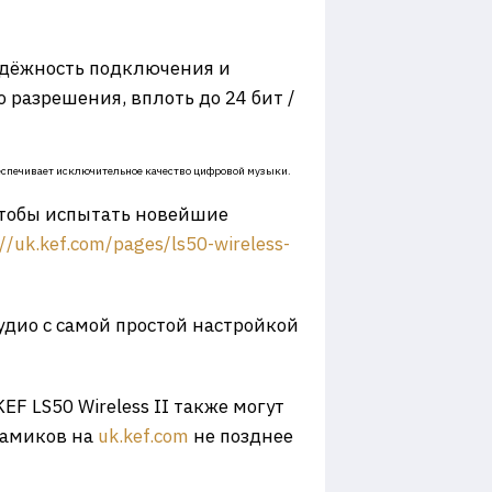
адёжность подключения и
 разрешения, вплоть до 24 бит /
беспечивает исключительное качество цифровой музыки.
 чтобы испытать новейшие
/
/uk.kef.com/pages/ls50-
wireless-
удио с самой простой настройкой
 LS50 Wireless II также могут
намиков на
uk.kef.com
не позднее