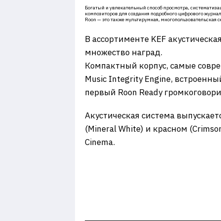
Богатый и увлекательный способ просмотра, систематиза
композиторов для создания подробного цифрового журнал
Roon — это также мультирумная, многопользовательская 
В ассортименте KEF акустическая 
множество наград.
Компактный корпус, самые совре
Music Integrity Engine, встроенн
первый Roon Ready громкоговори
Акустическая система выпускается
(Mineral White) и красном (Crims
Cinema.