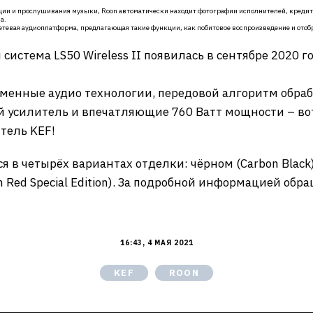
ции и прослушивания музыки, Roon автоматически находит фотографии исполнителей, кредиты
а.
сетевая аудиоплатформа, предлагающая такие функции, как побитовое воспроизведение и отоб
система LS50 Wireless II появилась в сентябре 2020 го
менные аудио технологии, передовой алгоритм обра
ый усилитель и впечатляющие 760 Ватт мощности – вот ч
тель KEF!
 в четырёх вариантах отделки: чёрном (Carbon Black),
on Red Special Edition). За подробной информацией об
16:43, 4 МАЯ 2021
KEF
ROON