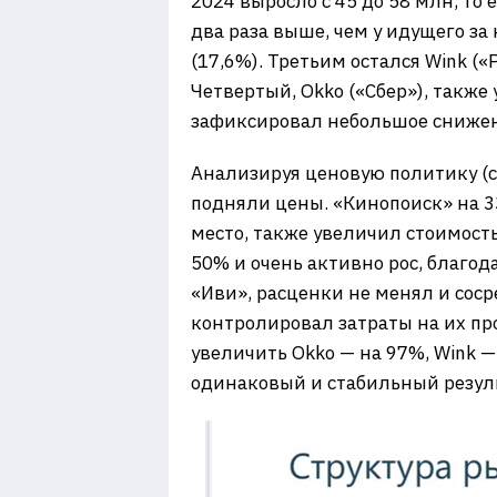
2024 выросло с 45 до 58 млн, то
два раза выше, чем у идущего за
(17,6%). Третьим остался Wink («
Четвертый, Okko («Сбер»), также
зафиксировал небольшое снижени
Анализируя ценовую политику (ст
подняли цены. «Кинопоиск» на 3
место, также увеличил стоимость
50% и очень активно рос, благо
«Иви», расценки не менял и соср
контролировал затраты на их пр
увеличить Okko — на 97%, Wink 
одинаковый и стабильный резуль