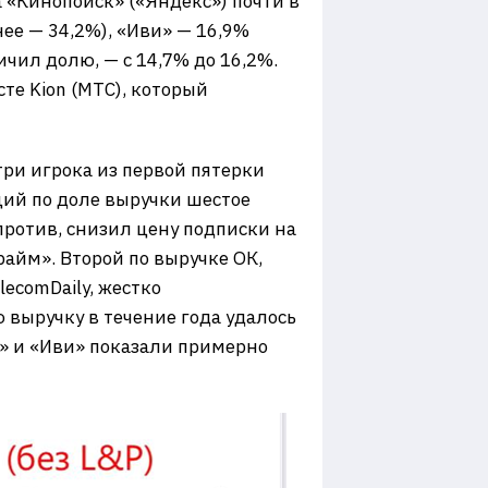
а «Кинопоиск» («Яндекс») почти в
ее — 34,2%), «Иви» — 16,9%
ичил долю, — с 14,7% до 16,2%.
сте Kion (МТС), который
три игрока из первой пятерки
щий по доле выручки шестое
против, снизил цену подписки на
айм». Второй по выручке ОК,
ecomDaily, жестко
 выручку в течение года удалось
к» и «Иви» показали примерно