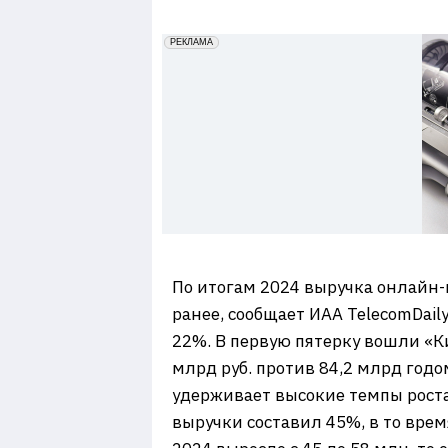
7
erid: 2VfnxxmNzs5
РЕКЛАМА
По итогам 2024 выручка онлайн-
ранее, сообщает ИАА TelecomDail
22%. В первую пятерку вошли «Ки
млрд руб. против 84,2 млрд годо
удерживает высокие темпы роста
выручки составил 45%, в то врем