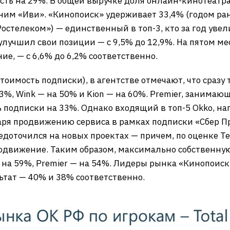
 есть на 29%. В общей выручке доля онлайн-кинотеатр
 ним «Иви». «Кинопоиск» удерживает 33,4% (годом ран
Ростелеком») — единственный в топ-3, кто за год увел
 улучшил свои позиции — с 9,5% до 12,9%. На пятом ме
е, — с 6,6% до 6,2% соответственно.
оимость подписки), в агентстве отмечают, что сразу 
3%, Wink — на 50% и Kion — на 60%. Premier, занимаю
 подписки на 33%. Однако входящий в топ-5 Okko, на
даря продвижению сервиса в рамках подписки «Сбер Пр
едоточился на новых проектах — причем, по оценке Tel
одвижение. Таким образом, максимально собственную
— на 59%, Premier — на 54%. Лидеры рынка «Кинопоис
тат — 40% и 38% соответственно.