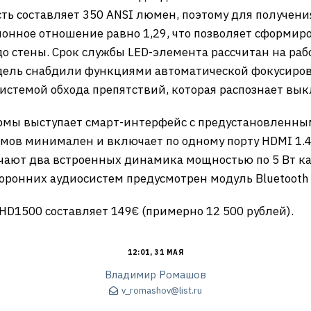
сть составляет 350 ANSI люмен, поэтому для получени
онное отношение равно 1,29, что позволяет сформир
о стены. Срок службы LED-элемента рассчитан на рабо
дель снабдили функциями автоматической фокусиров
стемой обхода препятствий, которая распознает вык
рмы выступает смарт-интерфейс с предустановленны
мов минимален и включает по одному порту HDMI 1.4 и
вечают два встроенных динамика мощностью по 5 Вт 
ронних аудиосистем предусмотрен модуль Bluetooth 
HD1500 составляет 149€ (примерно 12 500 рублей).
12:01, 31 МАЯ
Владимир Ромашов
v_romashov@list.ru