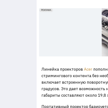
7
erid: 2VfnxxmNzs5
РЕКЛАМА
Линейка проекторов
Acer
пополн
стримингового контента без не
включает встроенную поворотную
градусов. Это дает возможность 
габариты составляют около 19,8 х
Портативный проектор базируетс