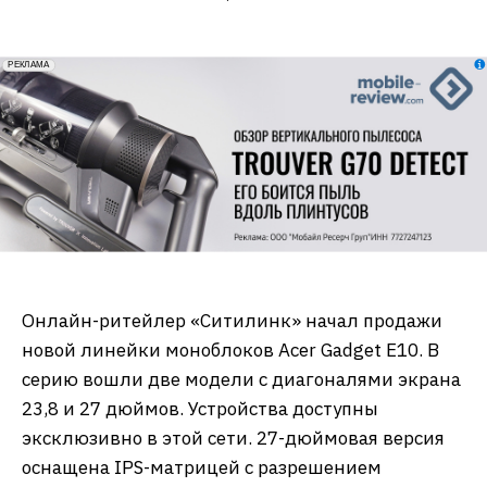
erid: 2VfnxxmNzs5
РЕКЛАМА
Онлайн-ритейлер «Ситилинк» начал продажи
новой линейки моноблоков Acer Gadget E10. В
серию вошли две модели с диагоналями экрана
23,8 и 27 дюймов. Устройства доступны
эксклюзивно в этой сети. 27-дюймовая версия
оснащена IPS-матрицей с разрешением