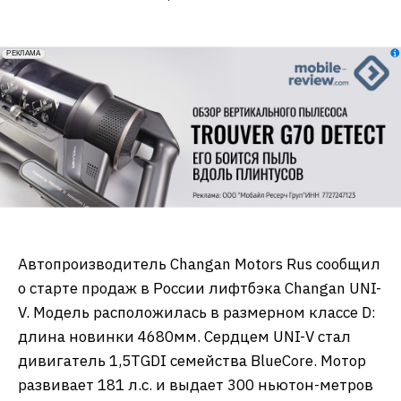
erid: 2VfnxxmNzs5
РЕКЛАМА
Автопроизводитель Changan Motors Rus сообщил
о старте продаж в России лифтбэка Changan UNI-
V. Модель расположилась в размерном классе D:
длина новинки 4680мм. Сердцем UNI-V стал
дивигатель 1,5TGDI семейства BlueCore. Мотор
развивает 181 л.с. и выдает 300 ньютон-метров