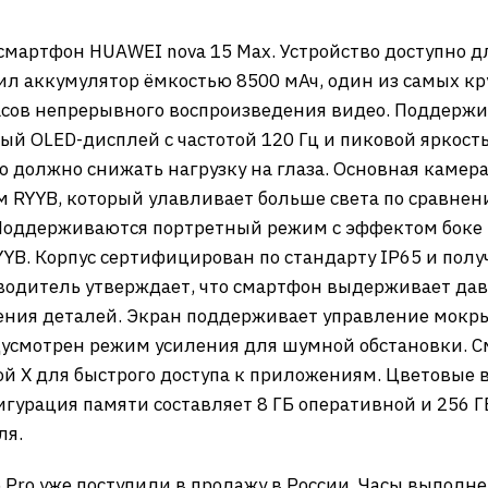
 смартфон HUAWEI nova 15 Max. Устройство доступно 
ил аккумулятор ёмкостью 8500 мАч, один из самых кр
асов непрерывного воспроизведения видео. Поддержив
ый OLED-дисплей с частотой 120 Гц и пиковой яркос
что должно снижать нагрузку на глаза. Основная камер
м RYYB, который улавливает больше света по сравне
 Поддерживаются портретный режим с эффектом боке 
YB. Корпус сертифицирован по стандарту IP65 и получ
водитель утверждает, что смартфон выдерживает дав
ения деталей. Экран поддерживает управление мок
дусмотрен режим усиления для шумной обстановки. С
й X для быстрого доступа к приложениям. Цветовые 
гурация памяти составляет 8 ГБ оперативной и 256 Г
ля.
Pro уже поступили в продажу в России. Часы выполн