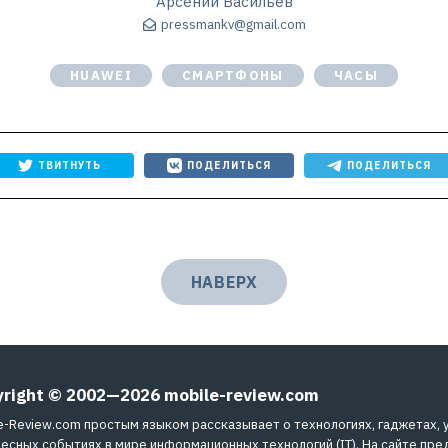
Арсений Васильев
pressmankv@gmail.com
HUAWEI
СМАРТФОНЫ
ЧАСЫ
ТВИТНУТЬ
ПОДЕЛИТЬСЯ
ПОДЕЛИТЬСЯ
НАВЕРХ
yright © 2002—2026
mobile-review.com
e-Review.com простым языком рассказывает о технологиях, гаджетах, 
есных событиях в мире информационных технологий (IT). На сайте пре