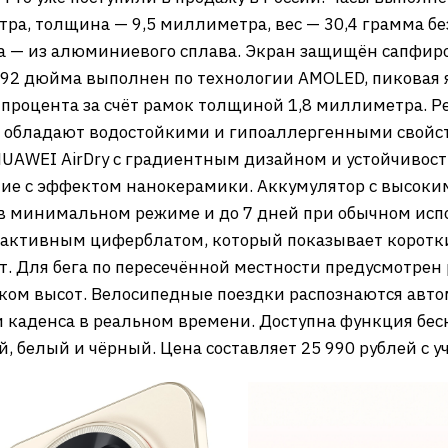
ра, толщина — 9,5 миллиметра, вес — 30,4 грамма бе
са — из алюминиевого сплава. Экран защищён сапфи
92 дюйма выполнен по технологии AMOLED, пиковая я
 процента за счёт рамок толщиной 1,8 миллиметра. Р
, обладают водостойкими и гипоаллергенными свойс
AWEI AirDry с градиентным дизайном и устойчивость
ие с эффектом нанокерамики. Аккумулятор с высок
ы в минимальном режиме и до 7 дней при обычном ис
активным циферблатом, который показывает коротк
т. Для бега по пересечённой местности предусмотрен 
ком высот. Велосипедные поездки распознаются авто
каденса в реальном времени. Доступна функция беск
 белый и чёрный. Цена составляет 25 990 рублей с у