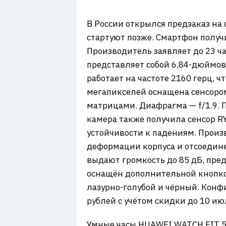
7
В России открылся предзаказ на
стартуют позже. Смартфон получ
Производитель заявляет до 23 ч
представляет собой 6,84-дюймов
работает на частоте 2160 герц, 
мегапикселей оснащена сенсоро
матрицами. Диафрагма — f/1.9.
камера также получила сенсор RY
устойчивости к падениям. Произ
деформации корпуса и отсоедин
выдают громкость до 85 дБ, пре
оснащён дополнительной кнопко
лазурно-голубой и чёрный. Конфи
рублей с учётом скидки до 10 ию
Умные часы HUAWEI WATCH FIT 5 