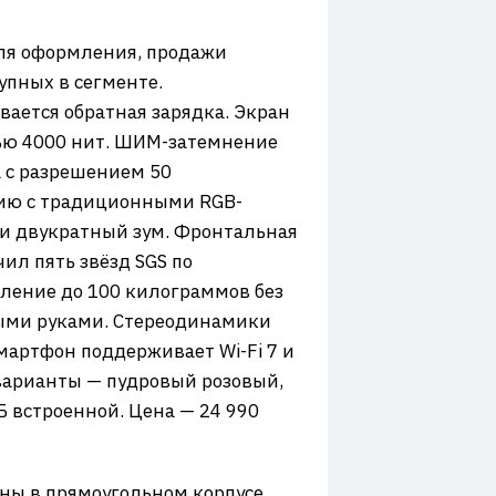
для оформления, продажи
упных в сегменте.
ается обратная зарядка. Экран
тью 4000 нит. ШИМ-затемнение
а с разрешением 50
нию с традиционными RGB-
и двукратный зум. Фронтальная
ил пять звёзд SGS по
ление до 100 килограммов без
рыми руками. Стереодинамики
мартфон поддерживает Wi-Fi 7 и
варианты — пудровый розовый,
Б встроенной. Цена — 24 990
ены в прямоугольном корпусе