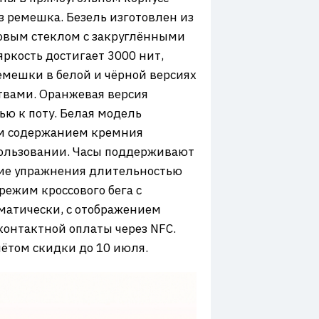
з ремешка. Безель изготовлен из
ровым стеклом с закруглёнными
ркость достигает 3000 нит,
емешки в белой и чёрной версиях
твами. Оранжевая версия
ю к поту. Белая модель
им содержанием кремния
пользовании. Часы поддерживают
ие упражнения длительностью
режим кроссового бега с
матически, с отображением
онтактной оплаты через NFC.
чётом скидки до 10 июля.