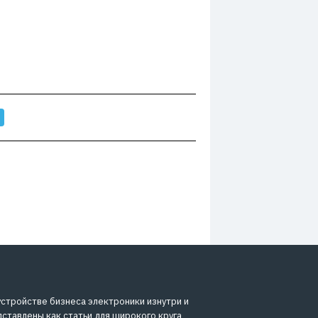
устройстве бизнеса электроники изнутри и
дставлены как статьи для широкого круга