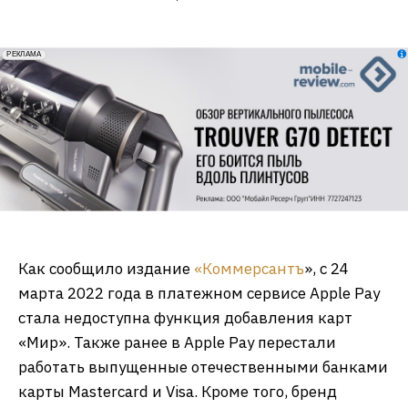
erid: 2VfnxxmNzs5
РЕКЛАМА
Как сообщило издание
«
Коммерсантъ
», с 24
марта 2022 года в платежном сервисе Apple Pay
стала недоступна функция добавления карт
«Мир». Также ранее в Apple Pay перестали
работать выпущенные отечественными банками
карты Mastercard и Visa. Кроме того, бренд