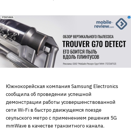
erid: 2VfnxxmNzs5
РЕКЛАМА
Южнокорейская компания Samsung Electronics
сообщила об проведении успешной
демонстрации работы усовершенствованной
сети Wi-Fi в быстро движущемся поезде
сеульского метро с применением решения 5G
mmWave в качестве транзитного канала.