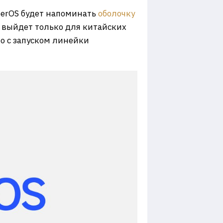
yperOS будет напоминать
оболочку
е выйдет только для китайских
о с запуском линейки