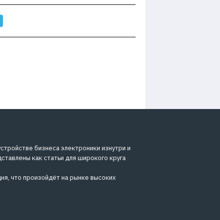
устройстве бизнеса электроники изнутри и
дставлены как статьи для широкого круга
ня, что произойдёт на рынке высоких