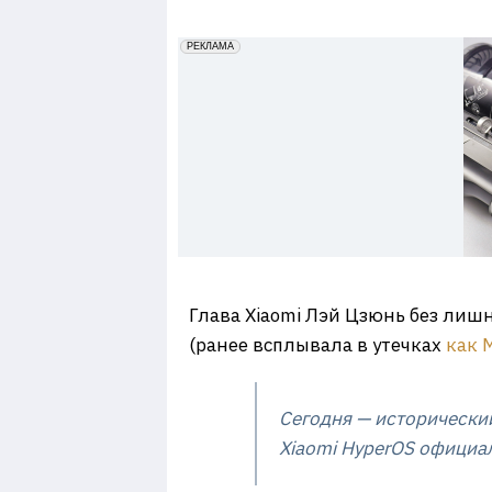
7
erid: 2VfnxxmNzs5
РЕКЛАМА
Глава Xiaomi Лэй Цзюнь без лишн
(ранее всплывала в утечках
как 
Сегодня — исторически
Xiaomi HyperOS официал