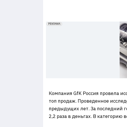
7
erid: 2VfnxxmNzs5
РЕКЛАМА
Компания GfK Россия провела исс
топ продаж. Проведенное исследо
предыдущих лет. За последний г
2,2 раза в деньгах. В категорию