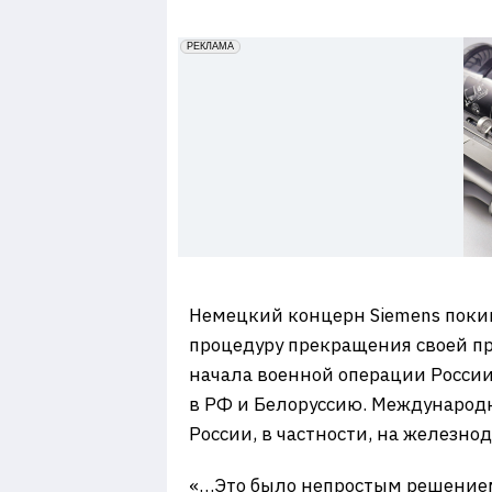
7
erid: 2VfnxxmNzs5
РЕКЛАМА
Немецкий концерн Siemens поки
процедуру прекращения своей пр
начала военной операции Росси
в РФ и Белоруссию. Международ
России, в частности, на железн
«…Это было непростым решением,