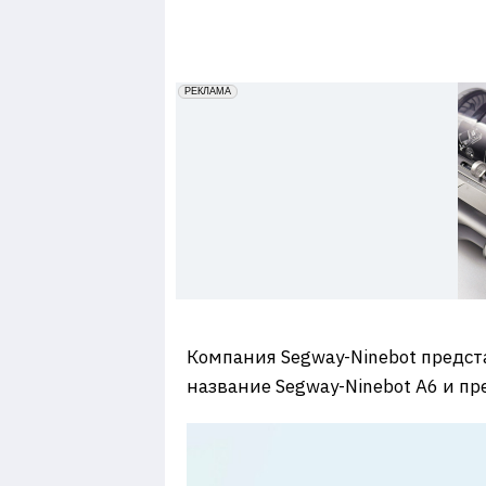
7
erid: 2VfnxxmNzs5
РЕКЛАМА
Компания Segway-Ninebot предст
название Segway-Ninebot A6 и пр