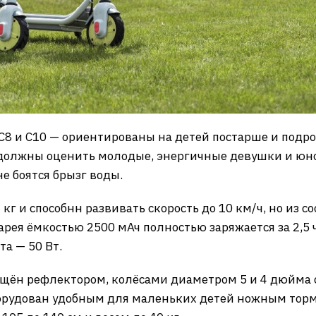
C8 и C10 — ориентированы на детей постарше и подрос
, должны оценить молодые, энергичные девушки и юн
не боятся брызг воды.
6 кг и способнн развивать скорость до 10 км/ч, но из 
рея ёмкостью 2500 мАч полностью заряжается за 2,5 ча
а — 50 Вт.
щён рефлектором, колёсами диаметром 5 и 4 дюйма 
борудован удобным для маленьких детей ножным торм