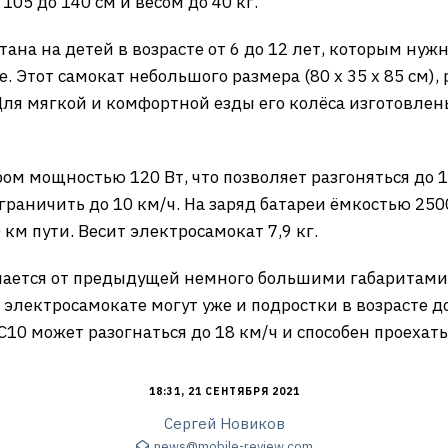
05 до 140 см и весом до 40 кг.
тана на детей в возрасте от 6 до 12 лет, которым ну
 Этот самокат небольшого размера (80 x 35 x 85 см),
 Для мягкой и комфортной езды его колёса изготовлен
ом мощностью 120 Вт, что позволяет разгоняться до 
аничить до 10 км/ч. На заряд батареи ёмкостью 2500 
 км пути. Весит электросамокат 7,9 кг.
чается от предыдущей немного большими габаритами (
м электросамокате могут уже и подростки в возрасте до
 С10 может разогнаться до 18 км/ч и способен проехат
18:31, 21 СЕНТЯБРЯ 2021
Сергей Новиков
news@mobile-review.com