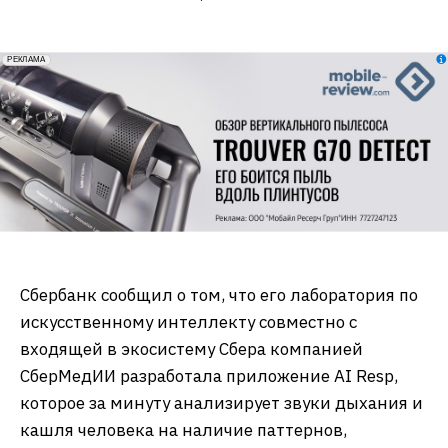
erid: 2VfnxxmNzs5
РЕКЛАМА
Сбербанк сообщил о том, что его лаборатория по
искусственному интеллекту совместно с
входящей в экосистему Сбера компанией
СберМедИИ разработала приложение AI Resp,
которое за минуту анализирует звуки дыхания и
кашля человека на наличие паттернов,