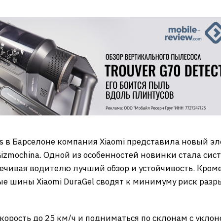
ss в Барселоне компания Xiaomi представила новый эле
Gizmochina. Одной из особенностей новинки стала сис
ечивая водителю лучший обзор и устойчивость. Кроме
 шины Xiaomi DuraGel сводят к минимуму риск разры
корость до 25 км/ч и подниматься по склонам с укло